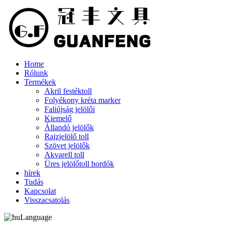
Home
Rólunk
Termékek
Akril festéktoll
Folyékony kréta marker
Faliújság jelölői
Kiemelő
Állandó jelölők
Rajzjelölő toll
Szövet jelölők
Akvarell toll
Üres jelölőtoll hordók
hírek
Tudás
Kapcsolat
Visszacsatolás
Language