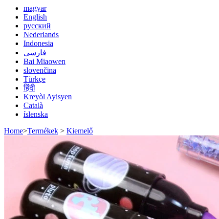
magyar
English
русский
Nederlands
Indonesia
فارسی
Bai Miaowen
slovenčina
Türkçe
हिंदी
Kreyòl Ayisyen
Català
íslenska
Home
>
Termékek
>
Kiemelő