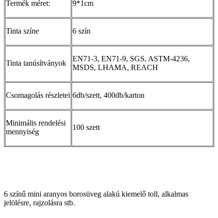
Termék méret:
9*1cm
Tinta színe
6 szín
EN71-3, EN71-9, SGS, ASTM-4236,
Tinta tanúsítványok
MSDS, LHAMA, REACH
Csomagolás részletei
6db/szett, 400db/karton
Minimális rendelési
100 szett
mennyiség
6 színű mini aranyos borosüveg alakú kiemelő toll, alkalmas
jelölésre, rajzolásra stb.