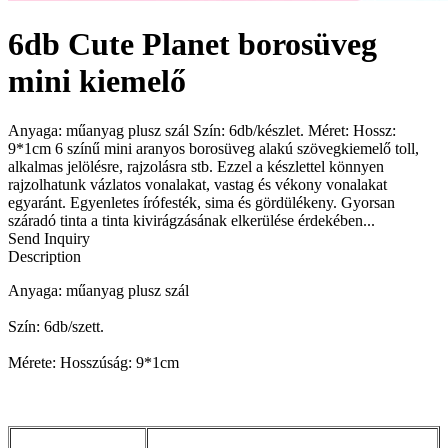
6db Cute Planet borosüveg
mini kiemelő
Anyaga: műanyag plusz szál Szín: 6db/készlet. Méret: Hossz:
9*1cm 6 színű mini aranyos borosüveg alakú szövegkiemelő toll,
alkalmas jelölésre, rajzolásra stb. Ezzel a készlettel könnyen
rajzolhatunk vázlatos vonalakat, vastag és vékony vonalakat
egyaránt. Egyenletes írófesték, sima és gördülékeny. Gyorsan
száradó tinta a tinta kivirágzásának elkerülése érdekében...
Send Inquiry
Description
Anyaga: műanyag plusz szál
Szín: 6db/szett.
Mérete: Hosszúság: 9*1cm