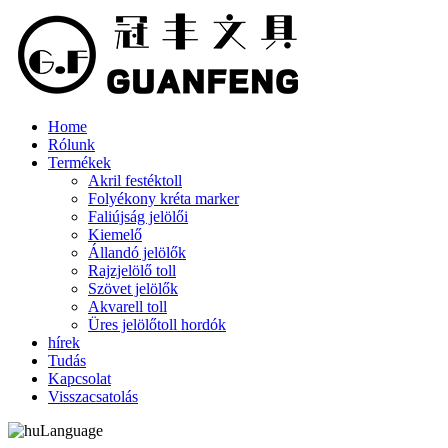
Home
Rólunk
Termékek
Akril festéktoll
Folyékony kréta marker
Faliújság jelölői
Kiemelő
Állandó jelölők
Rajzjelölő toll
Szövet jelölők
Akvarell toll
Üres jelölőtoll hordók
hírek
Tudás
Kapcsolat
Visszacsatolás
Language