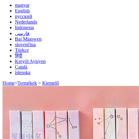
magyar
English
русский
Nederlands
Indonesia
فارسی
Bai Miaowen
slovenčina
Türkçe
हिंदी
Kreyòl Ayisyen
Català
íslenska
Home
>
Termékek
>
Kiemelő