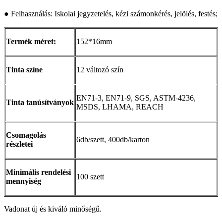
● Felhasználás: Iskolai jegyzetelés, kézi számonkérés, jelölés, festés;
Termék méret:
152*16mm
Tinta színe
12 változó szín
EN71-3, EN71-9, SGS, ASTM-4236,
Tinta tanúsítványok
MSDS, LHAMA, REACH
Csomagolás
6db/szett, 400db/karton
részletei
Minimális rendelési
100 szett
mennyiség
Vadonat új és kiváló minőségű.