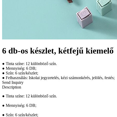
6 db-os készlet, kétfejű kiemelő
● Tinta színe: 12 különböző szín.
● Mennyiség: 6 DB;
● Szín: 6 szín/készlet;
● Felhasználás: Iskolai jegyzetelés, kézi számonkérés, jelölés, festés;
Send Inquiry
Description
● Tinta színe: 12 különböző szín.
● Mennyiség: 6 DB;
● Szín: 6 szín/készlet;