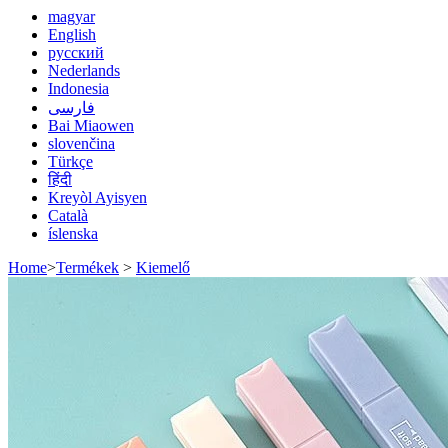
magyar
English
русский
Nederlands
Indonesia
فارسی
Bai Miaowen
slovenčina
Türkçe
हिंदी
Kreyòl Ayisyen
Català
íslenska
Home
>
Termékek
>
Kiemelő