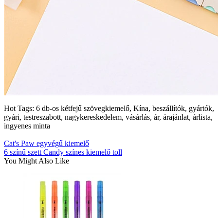
Hot Tags: 6 db-os kétfejű szövegkiemelő, Kína, beszállítók, gyártók,
gyári, testreszabott, nagykereskedelem, vásárlás, ár, árajánlat, árlista,
ingyenes minta
Cat's Paw egyvégű kiemelő
6 színű szett Candy színes kiemelő toll
You Might Also Like