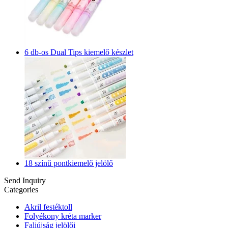
6 db-os Dual Tips kiemelő készlet
18 színű pontkiemelő jelölő
Send Inquiry
Categories
Akril festéktoll
Folyékony kréta marker
Faliújság jelölői