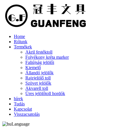
Home
Rólunk
Termékek
Akril festéktoll
Folyékony kréta marker
Faliújság jelölői
Kiemelő
Állandó jelölők
Rajzjelölő toll
Szövet jelölők
Akvarell toll
Üres jelölőtoll hordók
hírek
Tudás
Kapcsolat
Visszacsatolás
Language