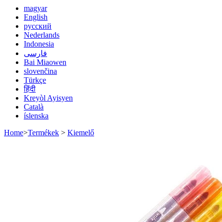
magyar
English
русский
Nederlands
Indonesia
فارسی
Bai Miaowen
slovenčina
Türkçe
हिंदी
Kreyòl Ayisyen
Català
íslenska
Home
>
Termékek
>
Kiemelő