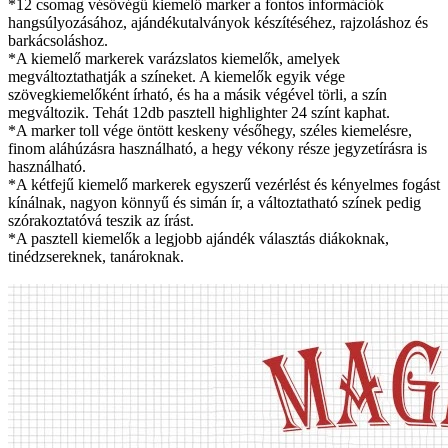
*12 csomag vésővégű kiemelő marker a fontos információk
hangsúlyozásához, ajándékutalványok készítéséhez, rajzoláshoz és
barkácsoláshoz.
*A kiemelő markerek varázslatos kiemelők, amelyek
megváltoztathatják a színeket. A kiemelők egyik vége
szövegkiemelőként írható, és ha a másik végével törli, a szín
megváltozik. Tehát 12db pasztell highlighter 24 színt kaphat.
*A marker toll vége öntött keskeny vésőhegy, széles kiemelésre,
finom aláhúzásra használható, a hegy vékony része jegyzetírásra is
használható.
*A kétfejű kiemelő markerek egyszerű vezérlést és kényelmes fogást
kínálnak, nagyon könnyű és simán ír, a változtatható színek pedig
szórakoztatóvá teszik az írást.
*A pasztell kiemelők a legjobb ajándék választás diákoknak,
tinédzsereknek, tanároknak.