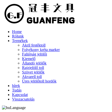
Home
Rólunk
Termékek
Akril festéktoll
Folyékony kréta marker
Faliújság jelölői
Kiemelő
Állandó jelölők
Rajzjelölő toll
Szövet jelölők
Akvarell toll
Üres jelölőtoll hordók
hírek
Tudás
Kapcsolat
Visszacsatolás
Language