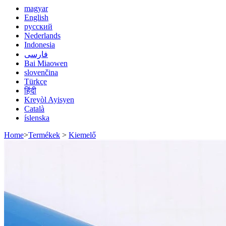
magyar
English
русский
Nederlands
Indonesia
فارسی
Bai Miaowen
slovenčina
Türkçe
हिंदी
Kreyòl Ayisyen
Català
íslenska
Home
>
Termékek
>
Kiemelő