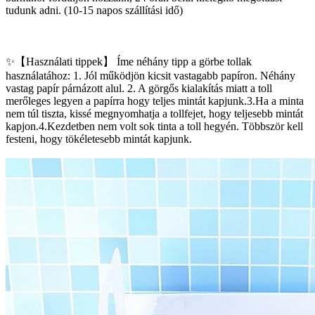
tudunk adni. (10-15 napos szállítási idő)
✨【Használati tippek】 Íme néhány tipp a görbe tollak
használatához: 1. Jól működjön kicsit vastagabb papíron. Néhány
vastag papír párnázott alul. 2. A görgős kialakítás miatt a toll
merőleges legyen a papírra hogy teljes mintát kapjunk.3.Ha a minta
nem túl tiszta, kissé megnyomhatja a tollfejet, hogy teljesebb mintát
kapjon.4.Kezdetben nem volt sok tinta a toll hegyén. Többször kell
festeni, hogy tökéletesebb mintát kapjunk.