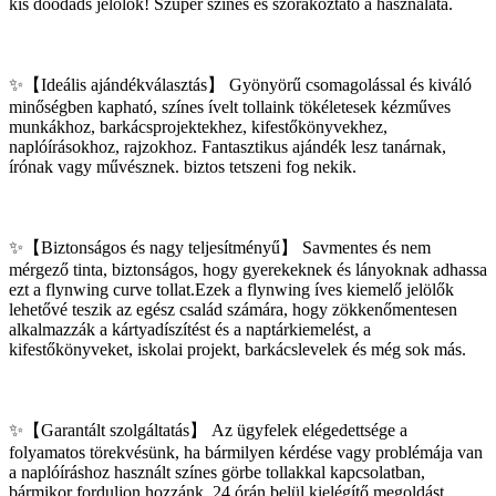
kis doodads jelölők! Szuper színes és szórakoztató a használata.
✨【Ideális ajándékválasztás】 Gyönyörű csomagolással és kiváló
minőségben kapható, színes ívelt tollaink tökéletesek kézműves
munkákhoz, barkácsprojektekhez, kifestőkönyvekhez,
naplóírásokhoz, rajzokhoz. Fantasztikus ajándék lesz tanárnak,
írónak vagy művésznek. biztos tetszeni fog nekik.
✨【Biztonságos és nagy teljesítményű】 Savmentes és nem
mérgező tinta, biztonságos, hogy gyerekeknek és lányoknak adhassa
ezt a flynwing curve tollat.Ezek a flynwing íves kiemelő jelölők
lehetővé teszik az egész család számára, hogy zökkenőmentesen
alkalmazzák a kártyadíszítést és a naptárkiemelést, a
kifestőkönyveket, iskolai projekt, barkácslevelek és még sok más.
✨【Garantált szolgáltatás】 Az ügyfelek elégedettsége a
folyamatos törekvésünk, ha bármilyen kérdése vagy problémája van
a naplóíráshoz használt színes görbe tollakkal kapcsolatban,
bármikor forduljon hozzánk, 24 órán belül kielégítő megoldást