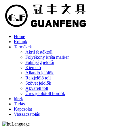
Home
Rólunk
Termékek
Akril festéktoll
Folyékony kréta marker
Faliújság jelölői
Kiemelő
Állandó jelölők
Rajzjelölő toll
Szövet jelölők
Akvarell toll
Üres jelölőtoll hordók
hírek
Tudás
Kapcsolat
Visszacsatolás
Language