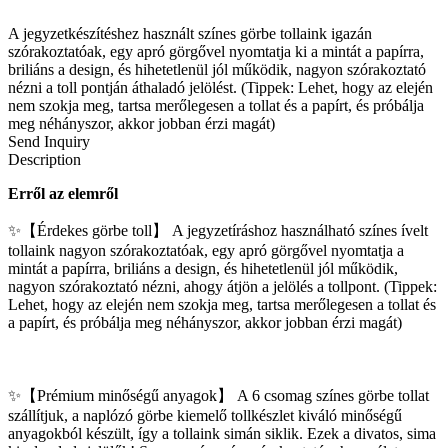
A jegyzetkészítéshez használt színes görbe tollaink igazán
szórakoztatóak, egy apró görgővel nyomtatja ki a mintát a papírra,
briliáns a design, és hihetetlenül jól működik, nagyon szórakoztató
nézni a toll pontján áthaladó jelölést. (Tippek: Lehet, hogy az elején
nem szokja meg, tartsa merőlegesen a tollat ​​és a papírt, és próbálja
meg néhányszor, akkor jobban érzi magát)
Send Inquiry
Description
Erről az elemről
✨【Érdekes görbe toll】 A jegyzetíráshoz használható színes ívelt
tollaink nagyon szórakoztatóak, egy apró görgővel nyomtatja a
mintát a papírra, briliáns a design, és hihetetlenül jól működik,
nagyon szórakoztató nézni, ahogy átjön a jelölés a tollpont. (Tippek:
Lehet, hogy az elején nem szokja meg, tartsa merőlegesen a tollat ​​és
a papírt, és próbálja meg néhányszor, akkor jobban érzi magát)
✨【Prémium minőségű anyagok】 A 6 csomag színes görbe tollat ​​
szállítjuk, a naplózó görbe kiemelő tollkészlet kiváló minőségű
anyagokból készült, így a tollaink simán siklik. Ezek a divatos, sima