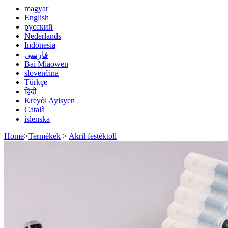
magyar
English
русский
Nederlands
Indonesia
فارسی
Bai Miaowen
slovenčina
Türkçe
हिंदी
Kreyòl Ayisyen
Català
íslenska
Home
>
Termékek
>
Akril festéktoll