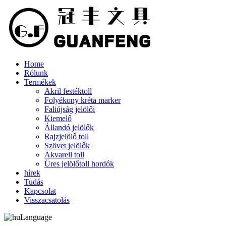
Home
Rólunk
Termékek
Akril festéktoll
Folyékony kréta marker
Faliújság jelölői
Kiemelő
Állandó jelölők
Rajzjelölő toll
Szövet jelölők
Akvarell toll
Üres jelölőtoll hordók
hírek
Tudás
Kapcsolat
Visszacsatolás
Language