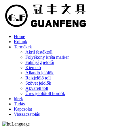
Home
Rólunk
Termékek
Akril festéktoll
Folyékony kréta marker
Faliújság jelölői
Kiemelő
Állandó jelölők
Rajzjelölő toll
Szövet jelölők
Akvarell toll
Üres jelölőtoll hordók
hírek
Tudás
Kapcsolat
Visszacsatolás
Language