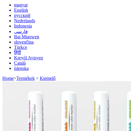
magyar
English
русский
Nederlands
Indonesia
فارسی
Bai Miaowen
slovenčina
Türkçe
हिंदी
Kreyòl Ayisyen
Català
íslenska
Home
>
Termékek
>
Kiemelő