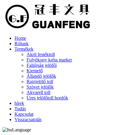
Home
Rólunk
Termékek
Akril festéktoll
Folyékony kréta marker
Faliújság jelölői
Kiemelő
Állandó jelölők
Rajzjelölő toll
Szövet jelölők
Akvarell toll
Üres jelölőtoll hordók
hírek
Tudás
Kapcsolat
Visszacsatolás
Language