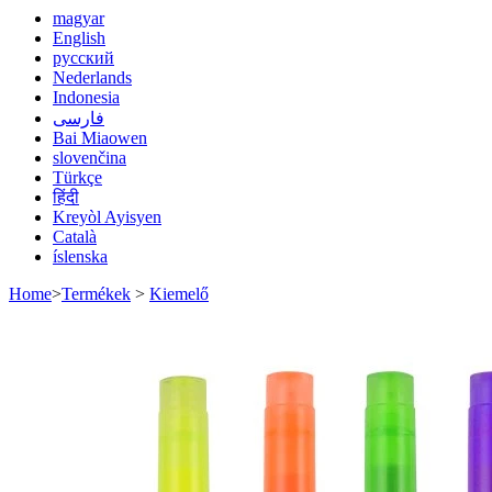
magyar
English
русский
Nederlands
Indonesia
فارسی
Bai Miaowen
slovenčina
Türkçe
हिंदी
Kreyòl Ayisyen
Català
íslenska
Home
>
Termékek
>
Kiemelő