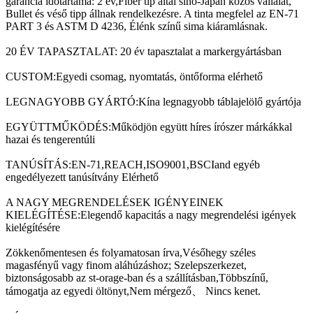
garancia időtartama: 2 év,Fiber tip által sino-Japán közös vállalat,
Bullet és véső tipp állnak rendelkezésre. A tinta megfelel az EN-71
PART 3 és ASTM D 4236, Élénk színű sima kiáramlásnak.
20 ÉV TAPASZTALAT: 20 év tapasztalat a markergyártásban
CUSTOM:Egyedi csomag, nyomtatás, öntőforma elérhető
LEGNAGYOBB GYÁRTÓ:Kína legnagyobb táblajelölő gyártója
EGYÜTTMŰKÖDÉS:Működjön együtt híres írószer márkákkal
hazai és tengerentúli
TANÚSÍTÁS:EN-71,REACH,ISO9001,BSCIand egyéb
engedélyezett tanúsítvány Elérhető
A NAGY MEGRENDELÉSEK IGÉNYEINEK
KIELÉGÍTÉSE:Elegendő kapacitás a nagy megrendelési igények
kielégítésére
Zökkenőmentesen és folyamatosan írva,Vésőhegy széles
magasfényű vagy finom aláhúzáshoz; Szelepszerkezet,
biztonságosabb az st-orage-ban és a szállításban,Többszínű,
támogatja az egyedi öltönyt,Nem mérgező、 Nincs kenet.