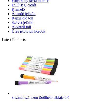
Folyékony kréta marker
Faliújság jelölői
Kiemelő
Állandó jelölők
Rajzjelölő toll
Szövet jelölők
Akvarell toll
Üres jelölőtoll hordók
Latest Products
8 színű, szárazon törölhető táblajelölő