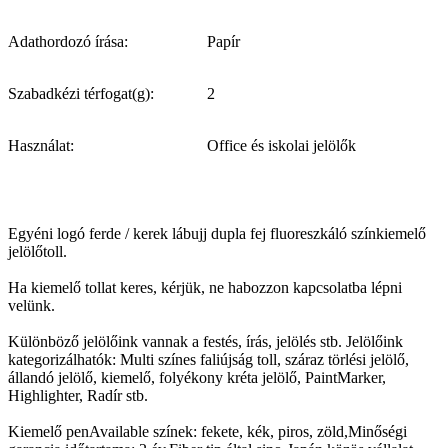
Adathordozó írása:
Papír
Szabadkézi térfogat(g):
2
Használat:
Office és iskolai jelölők
Egyéni logó ferde / kerek lábujj dupla fej fluoreszkáló színkiemelő
jelölőtoll.
Ha kiemelő tollat keres, kérjük, ne habozzon kapcsolatba lépni
velünk.
Különböző jelölőink vannak a festés, írás, jelölés stb. Jelölőink
kategorizálhatók: Multi színes faliújság toll, száraz törlési jelölő,
állandó jelölő, kiemelő, folyékony kréta jelölő, PaintMarker,
Highlighter, Radír stb.
Kiemelő penAvailable színek: fekete, kék, piros, zöld,Minőségi