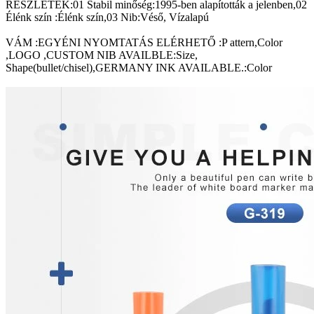
RÉSZLETEK:01 Stabil minőség:1995-ben alapították a jelenben,02
Élénk szín :Élénk szín,03 Nib:Véső, Vízalapú
VÁM :EGYÉNI NYOMTATÁS ELÉRHETŐ :P attern,Color
,LOGO ,CUSTOM NIB AVAILBLE:Size,
Shape(bullet/chisel),GERMANY INK AVAILABLE.:Color