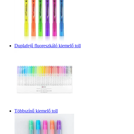
Duplafejű fluoreszkáló kiemelő toll
Többszínű kiemelő toll