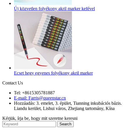
Új közvetlen folyékony akril marker kefével
Ecset hegy egyenes folyékony akril marker
Contact Us
Tel: +8615305781887
E-mail: Farris@queenstar.cn
Hozzáadás: 3. emelet, 3. épület, Tianning inkubációs bázis.
Liandu kerület, Lishui város, Zhejiang tartomány, Kína
Kérjük, írja be, hogy mit szeretne keresni