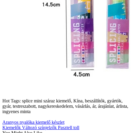
Hot Tags: splice mini száraz kiemelő, Kína, beszállítók, gyártók,
gyár, testreszabott, nagykereskedelem, vásárlás, ár, árajánlat, árlista,
ingyenes minta
Aranyos nyalóka kiemelő készlet
Kiemelők Változó színjelzők Pasztell toll
You Might Also Like