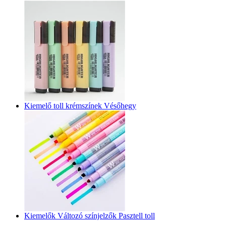
Kiemelő toll krémszínek Vésőhegy
Kiemelők Változó színjelzők Pasztell toll