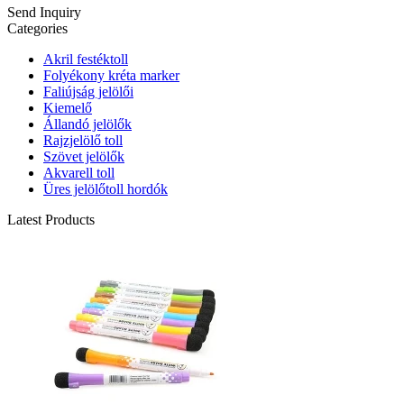
Send Inquiry
Categories
Akril festéktoll
Folyékony kréta marker
Faliújság jelölői
Kiemelő
Állandó jelölők
Rajzjelölő toll
Szövet jelölők
Akvarell toll
Üres jelölőtoll hordók
Latest Products