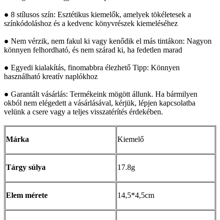
● 8 stílusos szín: Esztétikus kiemelők, amelyek tökéletesek a
színkódoláshoz és a kedvenc könyvrészek kiemeléséhez
● Nem vérzik, nem fakul ki vagy kenődik el más tintákon: Nagyon
könnyen felhordható, és nem szárad ki, ha fedetlen marad
● Egyedi kialakítás, finomabbra élezhető Tipp: Könnyen
használható kreatív naplókhoz
● Garantált vásárlás: Termékeink mögött állunk. Ha bármilyen
okból nem elégedett a vásárlásával, kérjük, lépjen kapcsolatba
velünk a csere vagy a teljes visszatérítés érdekében.
Márka
Kiemelő
Tárgy súlya
17.8g
Elem mérete
14,5*4,5cm