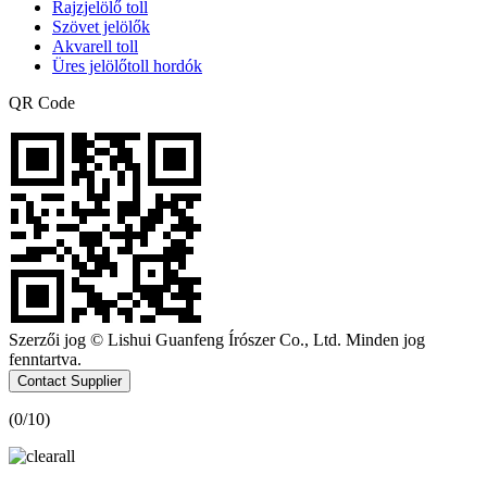
Rajzjelölő toll
Szövet jelölők
Akvarell toll
Üres jelölőtoll hordók
QR Code
Szerzői jog © Lishui Guanfeng Írószer Co., Ltd. Minden jog
fenntartva.
Contact Supplier
(
0
/10)