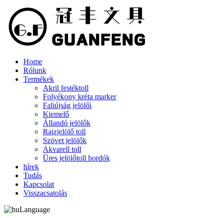
Home
Rólunk
Termékek
Akril festéktoll
Folyékony kréta marker
Faliújság jelölői
Kiemelő
Állandó jelölők
Rajzjelölő toll
Szövet jelölők
Akvarell toll
Üres jelölőtoll hordók
hírek
Tudás
Kapcsolat
Visszacsatolás
Language