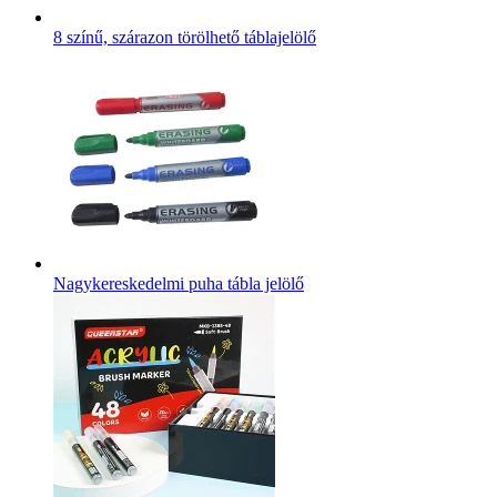
8 színű, szárazon törölhető táblajelölő
Nagykereskedelmi puha tábla jelölő