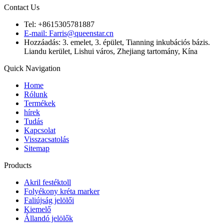
Contact Us
Tel: +8615305781887
E-mail: Farris@queenstar.cn
Hozzáadás: 3. emelet, 3. épület, Tianning inkubációs bázis.
Liandu kerület, Lishui város, Zhejiang tartomány, Kína
Quick Navigation
Home
Rólunk
Termékek
hírek
Tudás
Kapcsolat
Visszacsatolás
Sitemap
Products
Akril festéktoll
Folyékony kréta marker
Faliújság jelölői
Kiemelő
Állandó jelölők