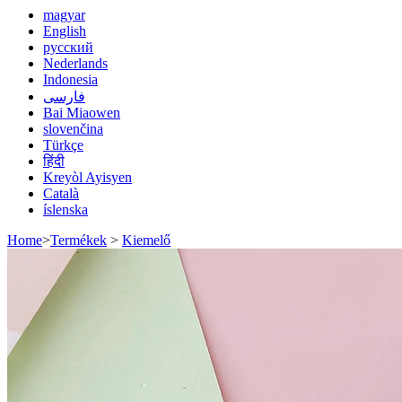
magyar
English
русский
Nederlands
Indonesia
فارسی
Bai Miaowen
slovenčina
Türkçe
हिंदी
Kreyòl Ayisyen
Català
íslenska
Home
>
Termékek
>
Kiemelő