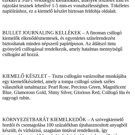
ezekkel a 3-in-1 vésőhegyű kiemelőkkel, amelyek részletes írást és
rajzolást tesznek lehetővé 1-5 mm-es vonalszélességben. Tökéletes
naplóíráshoz, ez a kiemelő készlet biztosan feldobja oldalait.
BULLET JOURNALING KELLÉKEK – A finoman csillogó
kiemelők elkenődésmentesek, és egyenletes színelrendezést
biztosítanak minden népszerű papírtípuson. Az átlátszó tinta
gyönyörű csillogással rendelkezik, amely hatalmas mennyiségű
csillogást ad hozzá.
KIEMELŐ KÉSZLET – Tiszta csillogást varázsolhat munkájába
egy kiemelőkészlettel, amely a tompa csillogó színek széles
választékát tartalmazza: Pearl Rose, Precious Green, Magnificent
Blue, Glamorous Gold, Shiny Silver, Glorious Red, Csillogó lila és
ragyogó rubin.
KÖRNYEZETBARÁT KIEMELKEDŐK – A szövegkiemelő
hordói és csomagolása 100 százalékban újrahasznosított anyagból
készült, és vízbázisú, szagtalan tintával rendelkezik, így