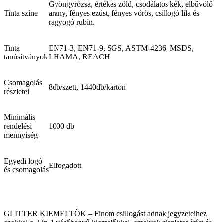
Gyöngyrózsa, értékes zöld, csodálatos kék, elbűvölő
Tinta színe
arany, fényes ezüst, fényes vörös, csillogó lila és
ragyogó rubin.
Tinta
EN71-3, EN71-9, SGS, ASTM-4236, MSDS,
tanúsítványok
LHAMA, REACH
Csomagolás
8db/szett, 1440db/karton
részletei
Minimális
rendelési
1000 db
mennyiség
Egyedi logó
Elfogadott
és csomagolás
GLITTER KIEMELTŐK – Finom csillogást adnak jegyzeteihez