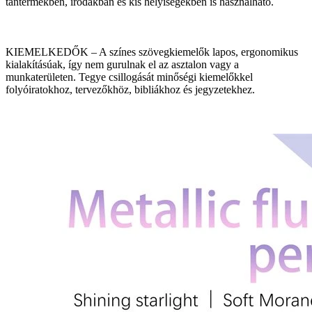
tantermekben, irodákban és kis helyiségekben is használható.
KIEMELKEDŐK – A színes szövegkiemelők lapos, ergonomikus
kialakításúak, így nem gurulnak el az asztalon vagy a
munkaterületen. Tegye csillogását minőségi kiemelőkkel
folyóiratokhoz, tervezőkhöz, bibliákhoz és jegyzetekhez.