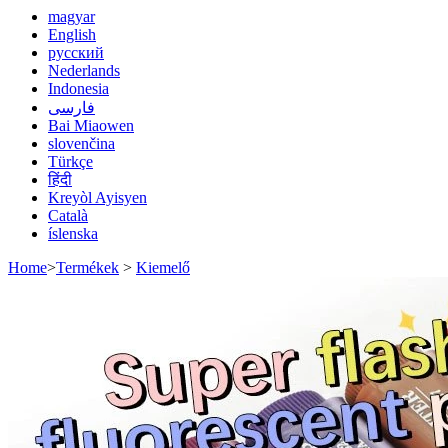
magyar
English
русский
Nederlands
Indonesia
فارسی
Bai Miaowen
slovenčina
Türkçe
हिंदी
Kreyòl Ayisyen
Català
íslenska
Home
>
Termékek
>
Kiemelő