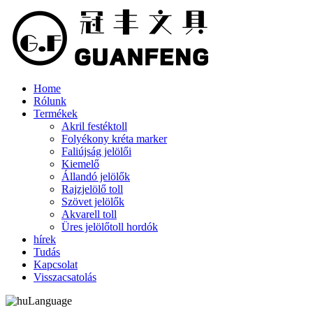
Home
Rólunk
Termékek
Akril festéktoll
Folyékony kréta marker
Faliújság jelölői
Kiemelő
Állandó jelölők
Rajzjelölő toll
Szövet jelölők
Akvarell toll
Üres jelölőtoll hordók
hírek
Tudás
Kapcsolat
Visszacsatolás
Language