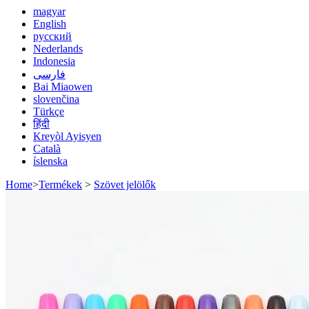
magyar
English
русский
Nederlands
Indonesia
فارسی
Bai Miaowen
slovenčina
Türkçe
हिंदी
Kreyòl Ayisyen
Català
íslenska
Home
>
Termékek
>
Szövet jelölők