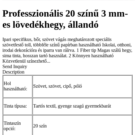
Professzionális 20 színű 3 mm-
es lövedékhegy, állandó
Ipari specifikus, bőr, szövet vágás meghatározott speciális
szövetfestő toll, többféle színű papírban használható Iskolai, otthoni,
irodai dekorációra és iparra van ráírva. 1 Fiber tip Magas szálú hegy,
sima tinta, hosszan tartó használat. 2 Könnyen használható
Közvetlenül színezhető...
Send Inquiry
Description
Hol
Szövet, szövet, cipő, póló
használható:
Tinta típusa:
Tartós textil, gyenge szagú gyermekbarát
Tintaszín
20 szín
opció: