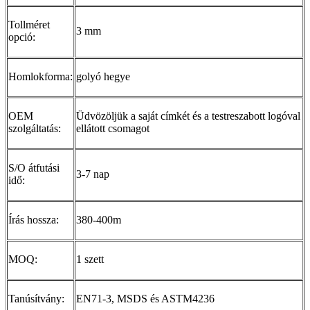
Tollméret
3 mm
opció:
Homlokforma:
golyó hegye
OEM
Üdvözöljük a saját címkét és a testreszabott logóval
szolgáltatás:
ellátott csomagot
S/O átfutási
3-7 nap
idő:
Írás hossza:
380-400m
MOQ:
1 szett
Tanúsítvány:
EN71-3, MSDS és ASTM4236