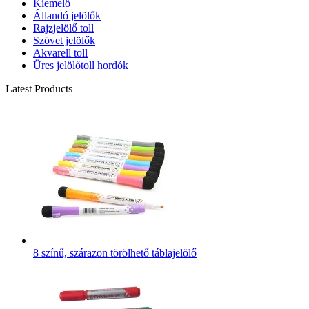
Kiemelő
Állandó jelölők
Rajzjelölő toll
Szövet jelölők
Akvarell toll
Üres jelölőtoll hordók
Latest Products
8 színű, szárazon törölhető táblajelölő