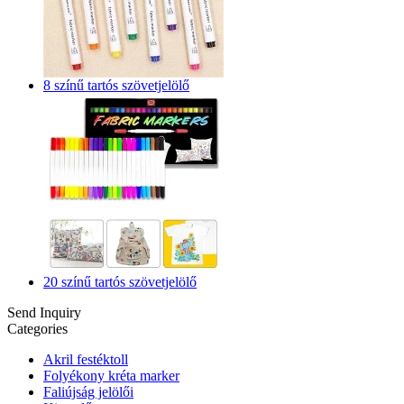
8 színű tartós szövetjelölő
20 színű tartós szövetjelölő
Send Inquiry
Categories
Akril festéktoll
Folyékony kréta marker
Faliújság jelölői