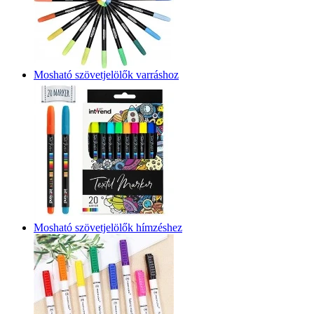
Mosható szövetjelölők varráshoz
Mosható szövetjelölők hímzéshez