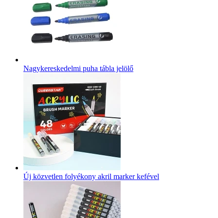
Nagykereskedelmi puha tábla jelölő
Új közvetlen folyékony akril marker kefével