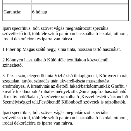
Garancia:
6 hónap
Ipari specifikus, bőr, szövet vágás meghatározott speciális
szövetfestő toll, többféle színű papírban használható Iskolai, otthoni,
irodai dekorációra és iparra van ráírva.
1 Fiber tip Magas szálú hegy, sima tinta, hosszan tartó használat.
2 Könnyen használható Különféle textíliákon közvetlenül
színezhető.
3 Tiszta szín, elegendő tinta Vízbázisú tintapigment, Környezetbarát,
szagtalan, tartós, száradás után akvarell-tiszta maszathatást
eredményez. A kreativitás az életből fakad/barkácsmunkák Graffiti /
kreatív kis darabok / ruhafestmények stb. ,Sima papírra használható
,Kreatív póló/kalap ,A szövetre rajzolható ,Kézzel festett vászoncipő
Személyiséggel teli,Festőkendő Különböző szövetek is rajzolhatók.
Ipari specifikus, bőr, szövet vágás meghatározott speciális
szövetfestő toll, többféle színű papírban használható Iskolai, otthoni,
irodai dekorációra és iparra van ráírva.