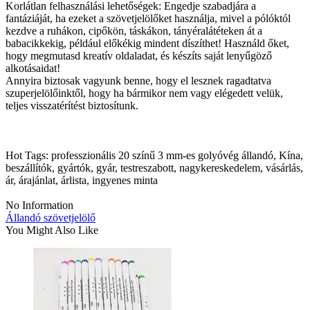
Korlátlan felhasználási lehetőségek: Engedje szabadjára a
fantáziáját, ha ezeket a szövetjelölőket használja, mivel a pólóktól
kezdve a ruhákon, cipőkön, táskákon, tányéralátéteken át a
babacikkekig, például előkékig mindent díszíthet! Használd őket,
hogy megmutasd kreatív oldaladat, és készíts saját lenyűgöző
alkotásaidat!
Annyira biztosak vagyunk benne, hogy el lesznek ragadtatva
szuperjelölőinktől, hogy ha bármikor nem vagy elégedett velük,
teljes visszatérítést biztosítunk.
Hot Tags: professzionális 20 színű 3 mm-es golyóvég állandó, Kína,
beszállítók, gyártók, gyár, testreszabott, nagykereskedelem, vásárlás,
ár, árajánlat, árlista, ingyenes minta
No Information
Állandó szövetjelölő
You Might Also Like