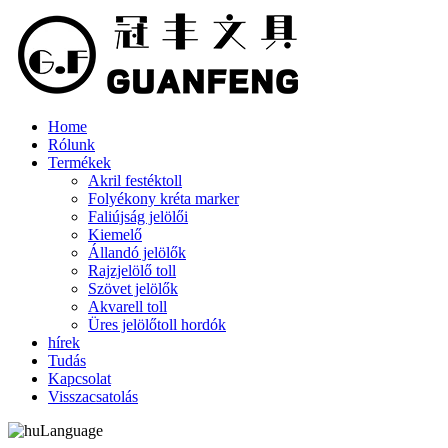
Home
Rólunk
Termékek
Akril festéktoll
Folyékony kréta marker
Faliújság jelölői
Kiemelő
Állandó jelölők
Rajzjelölő toll
Szövet jelölők
Akvarell toll
Üres jelölőtoll hordók
hírek
Tudás
Kapcsolat
Visszacsatolás
Language