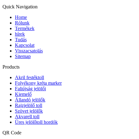
Quick Navigation
Home
Rólunk
Termékek
hírek
Tudás
Kapcsolat
Visszacsatolás
Sitemap
Products
Akril festéktoll
Folyékony kréta marker
Faliújság jelölői
Kiemelő
Állandó jelölők
Rajzjelölő toll
Szövet jelölők
Akvarell toll
Üres jelölőtoll hordók
QR Code