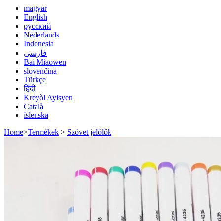
magyar
English
русский
Nederlands
Indonesia
فارسی
Bai Miaowen
slovenčina
Türkçe
हिंदी
Kreyòl Ayisyen
Català
íslenska
Home
>
Termékek
>
Szövet jelölők