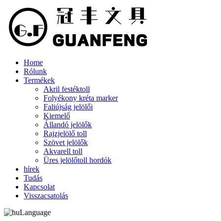
Home
Rólunk
Termékek
Akril festéktoll
Folyékony kréta marker
Faliújság jelölői
Kiemelő
Állandó jelölők
Rajzjelölő toll
Szövet jelölők
Akvarell toll
Üres jelölőtoll hordók
hírek
Tudás
Kapcsolat
Visszacsatolás
Language