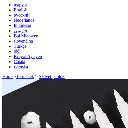
magyar
English
русский
Nederlands
Indonesia
فارسی
Bai Miaowen
slovenčina
Türkçe
हिंदी
Kreyòl Ayisyen
Català
íslenska
Home
>
Termékek
>
Szövet jelölők