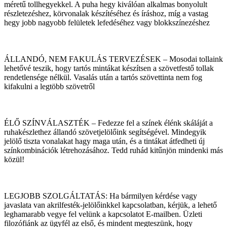
méretű tollhegyekkel. A puha hegy kiválóan alkalmas bonyolult
részletezéshez, körvonalak készítéséhez és íráshoz, míg a vastag
hegy jobb nagyobb felületek lefedéséhez vagy blokkszínezéshez
ÁLLANDÓ, NEM FAKULÁS TERVEZÉSEK – Mosodai tollaink
lehetővé teszik, hogy tartós mintákat készítsen a szövetfestő tollak
rendetlensége nélkül. Vasalás után a tartós szövettinta nem fog
kifakulni a legtöbb szövetről
ÉLŐ SZÍNVÁLASZTÉK – Fedezze fel a színek élénk skáláját a
ruhakészlethez állandó szövetjelölőink segítségével. Mindegyik
jelölő tiszta vonalakat hagy maga után, és a tintákat átfedheti új
színkombinációk létrehozásához. Tedd ruhád kitűnjön mindenki más
közül!
LEGJOBB SZOLGÁLTATÁS: Ha bármilyen kérdése vagy
javaslata van akrilfesték-jelölőinkkel kapcsolatban, kérjük, a lehető
leghamarabb vegye fel velünk a kapcsolatot E-mailben. Üzleti
filozófiánk az ügyfél az első, és mindent megteszünk, hogy