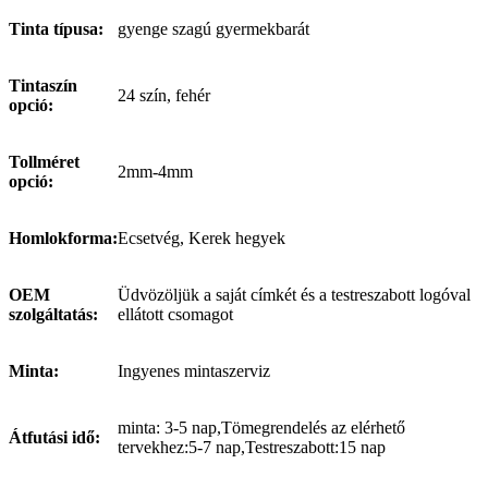
Tinta típusa:
gyenge szagú gyermekbarát
Tintaszín
24 szín, fehér
opció:
Tollméret
2mm-4mm
opció:
Homlokforma:
Ecsetvég, Kerek hegyek
OEM
Üdvözöljük a saját címkét és a testreszabott logóval
szolgáltatás:
ellátott csomagot
Minta:
Ingyenes mintaszerviz
minta: 3-5 nap,Tömegrendelés az elérhető
Átfutási idő:
tervekhez:5-7 nap,Testreszabott:15 nap