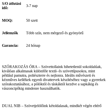
S/O átfutási
3-7 nap
idő:
MOQ:
50 szett
Jellemzők
Több szín, nem mérgező és gyönyörű
Garancia:
24 hónap
SZÓRAKOZÁS ÓRA – Szövettollaink hihetetlenül sokoldalúak,
kiválóan alkalmasak különféle textil- és szövettípusokra, mint
például pamutra, poliészterre és nejlonra. Ideális művészeti és
kézműves kellékek egyedi divattervek készítéséhez vagy a gyerekek
szórakoztatásához, a pólóktól és táskáktól kezdve a sapkákig és
vászoncipőkig mindenre használhatók.
DUAL NIB – Szövetjelölőink kétoldalasak, mindkét végén eltérő