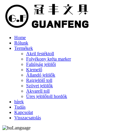
Home
Rólunk
Termékek
Akril festéktoll
Folyékony kréta marker
Faliújság jelölői
Kiemelő
Állandó jelölők
Rajzjelölő toll
Szövet jelölők
Akvarell toll
Üres jelölőtoll hordók
hírek
Tudás
Kapcsolat
Visszacsatolás
Language