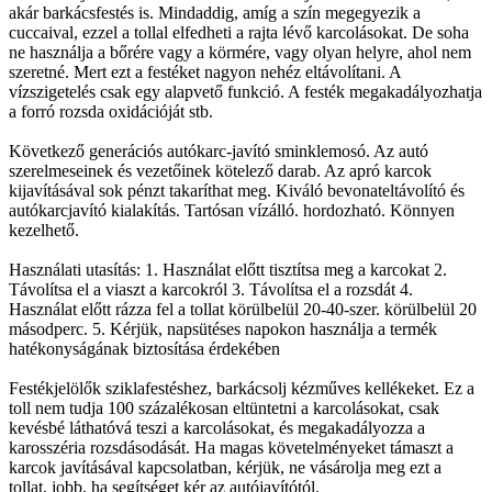
akár barkácsfestés is. Mindaddig, amíg a szín megegyezik a
cuccaival, ezzel a tollal elfedheti a rajta lévő karcolásokat. De soha
ne használja a bőrére vagy a körmére, vagy olyan helyre, ahol nem
szeretné. Mert ezt a festéket nagyon nehéz eltávolítani. A
vízszigetelés csak egy alapvető funkció. A festék megakadályozhatja
a forró rozsda oxidációját stb.
Következő generációs autókarc-javító sminklemosó. Az autó
szerelmeseinek és vezetőinek kötelező darab. Az apró karcok
kijavításával sok pénzt takaríthat meg. Kiváló bevonateltávolító és
autókarcjavító kialakítás. Tartósan vízálló. hordozható. Könnyen
kezelhető.
Használati utasítás: 1. Használat előtt tisztítsa meg a karcokat 2.
Távolítsa el a viaszt a karcokról 3. Távolítsa el a rozsdát 4.
Használat előtt rázza fel a tollat ​​körülbelül 20-40-szer. körülbelül 20
másodperc. 5. Kérjük, napsütéses napokon használja a termék
hatékonyságának biztosítása érdekében
Festékjelölők sziklafestéshez, barkácsolj kézműves kellékeket. Ez a
toll nem tudja 100 százalékosan eltüntetni a karcolásokat, csak
kevésbé láthatóvá teszi a karcolásokat, és megakadályozza a
karosszéria rozsdásodását. Ha magas követelményeket támaszt a
karcok javításával kapcsolatban, kérjük, ne vásárolja meg ezt a
tollat, jobb, ha segítséget kér az autójavítótól.