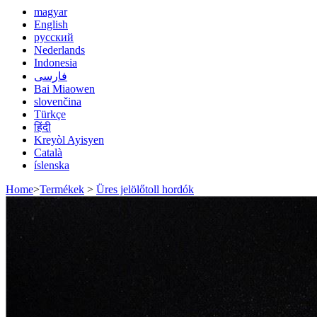
magyar
English
русский
Nederlands
Indonesia
فارسی
Bai Miaowen
slovenčina
Türkçe
हिंदी
Kreyòl Ayisyen
Català
íslenska
Home
>
Termékek
>
Üres jelölőtoll hordók