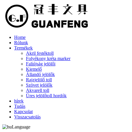
Home
Rólunk
Termékek
Akril festéktoll
Folyékony kréta marker
Faliújság jelölői
Kiemelő
Állandó jelölők
Rajzjelölő toll
Szövet jelölők
Akvarell toll
Üres jelölőtoll hordók
hírek
Tudás
Kapcsolat
Visszacsatolás
Language