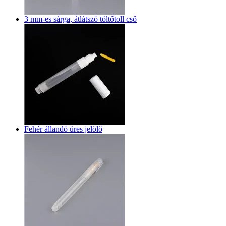
3 mm-es sárga, átlátszó töltőtoll cső
Fehér állandó üres jelölő