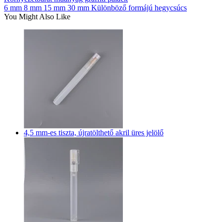
6 mm 8 mm 15 mm 30 mm Különböző formájú hegycsúcs
You Might Also Like
4,5 mm-es tiszta, újratölthető akril üres jelölő