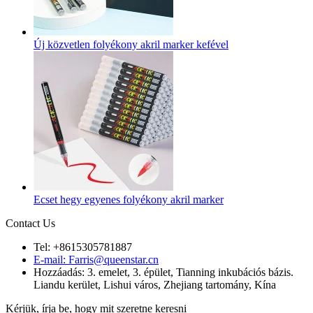
Új közvetlen folyékony akril marker kefével
Ecset hegy egyenes folyékony akril marker
Contact Us
Tel: +8615305781887
E-mail: Farris@queenstar.cn
Hozzáadás: 3. emelet, 3. épület, Tianning inkubációs bázis.
Liandu kerület, Lishui város, Zhejiang tartomány, Kína
Kérjük, írja be, hogy mit szeretne keresni