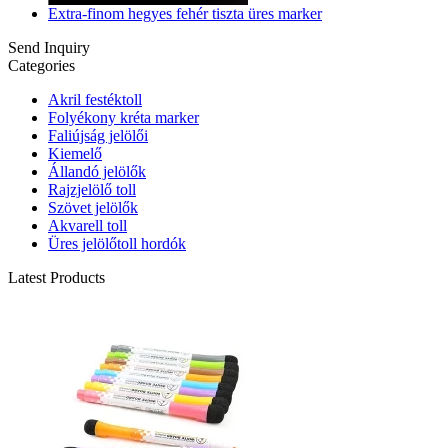
Extra-finom hegyes fehér tiszta üres marker
Send Inquiry
Categories
Akril festéktoll
Folyékony kréta marker
Faliújság jelölői
Kiemelő
Állandó jelölők
Rajzjelölő toll
Szövet jelölők
Akvarell toll
Üres jelölőtoll hordók
Latest Products