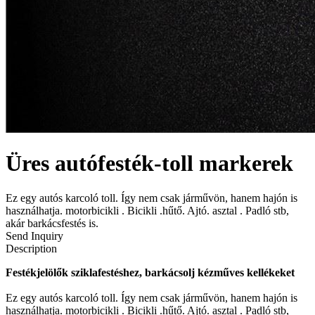
Üres autófesték-toll markerek
Ez egy autós karcoló toll. Így nem csak járművön, hanem hajón is
használhatja. motorbicikli . Bicikli .hűtő. Ajtó. asztal . Padló stb,
akár barkácsfestés is.
Send Inquiry
Description
Festékjelölők sziklafestéshez, barkácsolj kézműves kellékeket
Ez egy autós karcoló toll. Így nem csak járművön, hanem hajón is
használhatja. motorbicikli . Bicikli .hűtő. Ajtó. asztal . Padló stb,