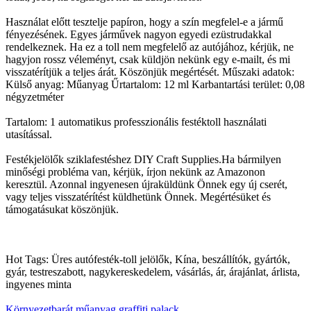
Használat előtt tesztelje papíron, hogy a szín megfelel-e a jármű
fényezésének. Egyes járművek nagyon egyedi ezüstrudakkal
rendelkeznek. Ha ez a toll nem megfelelő az autójához, kérjük, ne
hagyjon rossz véleményt, csak küldjön nekünk egy e-mailt, és mi
visszatérítjük a teljes árát. Köszönjük megértését. Műszaki adatok:
Külső anyag: Műanyag Űrtartalom: 12 ml Karbantartási terület: 0,08
négyzetméter
Tartalom: 1 automatikus professzionális festéktoll használati
utasítással.
Festékjelölők sziklafestéshez DIY Craft Supplies.Ha bármilyen
minőségi probléma van, kérjük, írjon nekünk az Amazonon
keresztül. Azonnal ingyenesen újraküldünk Önnek egy új cserét,
vagy teljes visszatérítést küldhetünk Önnek. Megértésüket és
támogatásukat köszönjük.
Hot Tags: Üres autófesték-toll jelölők, Kína, beszállítók, gyártók,
gyár, testreszabott, nagykereskedelem, vásárlás, ár, árajánlat, árlista,
ingyenes minta
Környezetbarát műanyag graffiti palack