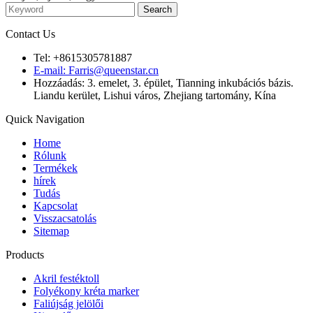
Contact Us
Tel: +8615305781887
E-mail: Farris@queenstar.cn
Hozzáadás: 3. emelet, 3. épület, Tianning inkubációs bázis.
Liandu kerület, Lishui város, Zhejiang tartomány, Kína
Quick Navigation
Home
Rólunk
Termékek
hírek
Tudás
Kapcsolat
Visszacsatolás
Sitemap
Products
Akril festéktoll
Folyékony kréta marker
Faliújság jelölői