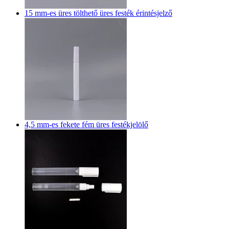
15 mm-es üres tölthető üres festék érintésjelző
4,5 mm-es fekete fém üres festékjelölő