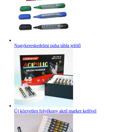
Nagykereskedelmi puha tábla jelölő
Új közvetlen folyékony akril marker kefével