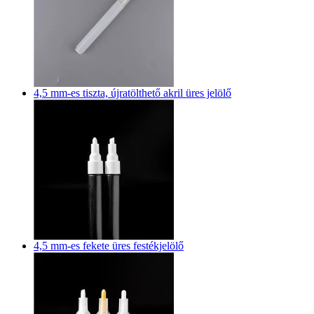
4,5 mm-es tiszta, újratölthető akril üres jelölő
4,5 mm-es fekete üres festékjelölő