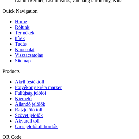
Liandu kerület, Lishui város, Zhejiang tartomány, Kína
Quick Navigation
Home
Rólunk
Termékek
hírek
Tudás
Kapcsolat
Visszacsatolás
Sitemap
Products
Akril festéktoll
Folyékony kréta marker
Faliújság jelölői
Kiemelő
Állandó jelölők
Rajzjelölő toll
Szövet jelölők
Akvarell toll
Üres jelölőtoll hordók
QR Code