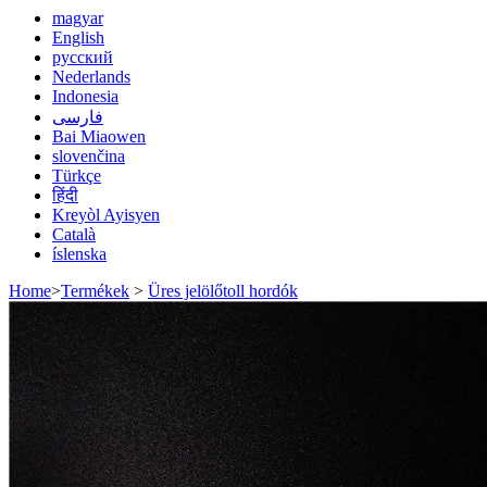
magyar
English
русский
Nederlands
Indonesia
فارسی
Bai Miaowen
slovenčina
Türkçe
हिंदी
Kreyòl Ayisyen
Català
íslenska
Home
>
Termékek
>
Üres jelölőtoll hordók