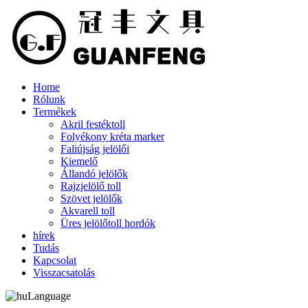
Home
Rólunk
Termékek
Akril festéktoll
Folyékony kréta marker
Faliújság jelölői
Kiemelő
Állandó jelölők
Rajzjelölő toll
Szövet jelölők
Akvarell toll
Üres jelölőtoll hordók
hírek
Tudás
Kapcsolat
Visszacsatolás
Language