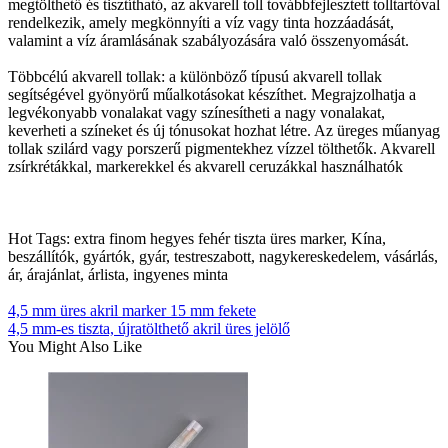
megtölthető és tisztítható, az akvarell toll továbbfejlesztett tolltartóval
rendelkezik, amely megkönnyíti a víz vagy tinta hozzáadását,
valamint a víz áramlásának szabályozására való összenyomását.
Többcélú akvarell tollak: a különböző típusú akvarell tollak
segítségével gyönyörű műalkotásokat készíthet. Megrajzolhatja a
legvékonyabb vonalakat vagy színesítheti a nagy vonalakat,
keverheti a színeket és új tónusokat hozhat létre. Az üreges műanyag
tollak szilárd vagy porszerű pigmentekhez vízzel tölthetők. Akvarell
zsírkrétákkal, markerekkel és akvarell ceruzákkal használhatók
Hot Tags: extra finom hegyes fehér tiszta üres marker, Kína,
beszállítók, gyártók, gyár, testreszabott, nagykereskedelem, vásárlás,
ár, árajánlat, árlista, ingyenes minta
4,5 mm üres akril marker 15 mm fekete
4,5 mm-es tiszta, újratölthető akril üres jelölő
You Might Also Like