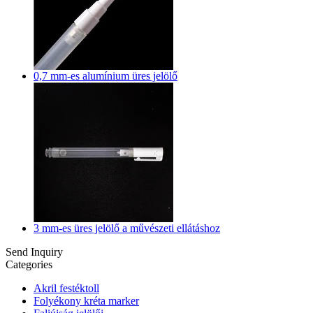
0,7 mm-es alumínium üres jelölő
3 mm-es üres jelölő a művészeti ellátáshoz
Send Inquiry
Categories
Akril festéktoll
Folyékony kréta marker