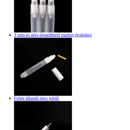
3 mm-es üres újratölthető marker festéshez
Fehér állandó üres jelölő