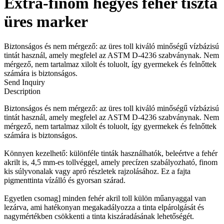
Extra-finom hegyes fehér tiszta
üres marker
Biztonságos és nem mérgező: az üres toll kiváló minőségű vízbázisú
tintát használ, amely megfelel az ASTM D-4236 szabványnak. Nem
mérgező, nem tartalmaz xilolt és toluolt, így gyermekek és felnőttek
számára is biztonságos.
Send Inquiry
Description
Biztonságos és nem mérgező: az üres toll kiváló minőségű vízbázisú
tintát használ, amely megfelel az ASTM D-4236 szabványnak. Nem
mérgező, nem tartalmaz xilolt és toluolt, így gyermekek és felnőttek
számára is biztonságos.
Könnyen kezelhető: különféle tinták használhatók, beleértve a fehér
akrilt is, 4,5 mm-es tollvéggel, amely precízen szabályozható, finom
kis súlyvonalak vagy apró részletek rajzolásához. Ez a fajta
pigmenttinta vízálló és gyorsan szárad.
Egyetlen csomag] minden fehér akril toll külön műanyaggal van
lezárva, ami hatékonyan megakadályozza a tinta elpárolgását és
nagymértékben csökkenti a tinta kiszáradásának lehetőségét.