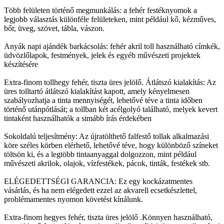
Több felületen történő megmunkálás: a fehér festéknyomok a
legjobb választás különféle felületeken, mint például kő, kézműves,
bőr, üveg, szövet, tábla, vászon.
Anyák napi ajándék barkácsolás: fehér akril toll használható címkék,
üdvözlőlapok, festmények, jelek és egyéb művészeti projektek
készítésére
Extra-finom tollhegy fehér, tiszta üres jelölő. Átlátszó kialakítás: Az
üres tolltartó átlátszó kialakítást kapott, amely kényelmesen
szabályozhatja a tinta mennyiségét, lehetővé téve a tinta időben
történő utánpótlását; a tollban két acélgolyó található, melyek kevert
tintaként használhatók a simább írás érdekében
Sokoldalú teljesítmény: Az újratölthető falfestő tollak alkalmazási
köre széles körben elérhető, lehetővé téve, hogy különböző színeket
töltsön ki, és a legtöbb tintaanyaggal dolgozzon, mint például
művészeti akrilok, olajok, vízfestékek, pácok, tinták, festékek stb.
ELÉGEDETTSÉGI GARANCIA: Ez egy kockázatmentes
vásárlás, és ha nem elégedett ezzel az akvarell ecsetkészlettel,
problémamentes nyomon követést kínálunk.
Extra-finom hegyes fehér, tiszta üres jelölő .Könnyen használható,