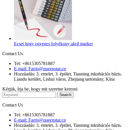
Ecset hegy egyenes folyékony akril marker
Contact Us
Tel: +8615305781887
E-mail: Farris@queenstar.cn
Hozzáadás: 3. emelet, 3. épület, Tianning inkubációs bázis.
Liandu kerület, Lishui város, Zhejiang tartomány, Kína
Kérjük, írja be, hogy mit szeretne keresni
Contact Us
Tel: +8615305781887
E-mail: Farris@queenstar.cn
Hozzáadás: 3. emelet, 3. épület, Tianning inkubációs bázis.