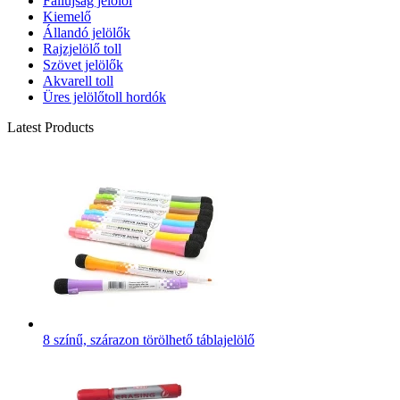
Faliújság jelölői
Kiemelő
Állandó jelölők
Rajzjelölő toll
Szövet jelölők
Akvarell toll
Üres jelölőtoll hordók
Latest Products
8 színű, szárazon törölhető táblajelölő