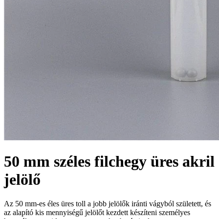
50 mm széles filchegy üres akril
jelölő
Az 50 mm-es éles üres toll a jobb jelölők iránti vágyból született, és
az alapító kis mennyiségű jelölőt kezdett készíteni személyes