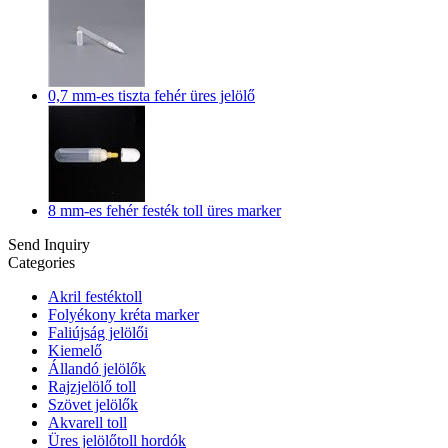
0,7 mm-es tiszta fehér üres jelölő
8 mm-es fehér festék toll üres marker
Send Inquiry
Categories
Akril festéktoll
Folyékony kréta marker
Faliújság jelölői
Kiemelő
Állandó jelölők
Rajzjelölő toll
Szövet jelölők
Akvarell toll
Üres jelölőtoll hordók