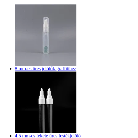
8 mm-es üres jelölők graffitihez
4,5 mm-es fekete üres festékjelölő