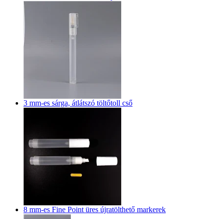
3 mm-es sárga, átlátszó töltőtoll cső
8 mm-es Fine Point üres újratölthető markerek