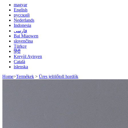
magyar
English
русский
Nederlands
Indonesia
فارسی
Bai Miaowen
slovenčina
Türkçe
हिंदी
Kreyòl Ayisyen
Català
íslenska
Home
>
Termékek
>
Üres jelölőtoll hordók