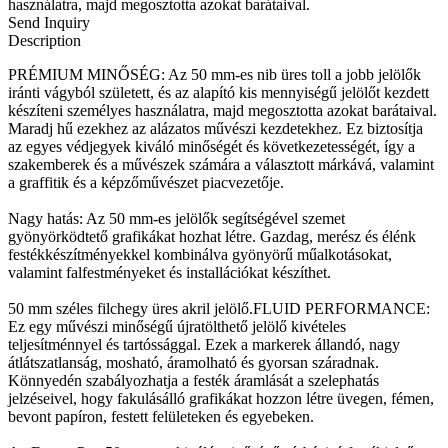
használatra, majd megosztotta azokat barátaival.
Send Inquiry
Description
PRÉMIUM MINŐSÉG: Az 50 mm-es nib üres toll a jobb jelölők
iránti vágyból született, és az alapító kis mennyiségű jelölőt kezdett
készíteni személyes használatra, majd megosztotta azokat barátaival.
Maradj hű ezekhez az alázatos művészi kezdetekhez. Ez biztosítja
az egyes védjegyek kiváló minőségét és következetességét, így a
szakemberek és a művészek számára a választott márkává, valamint
a graffitik és a képzőművészet piacvezetője.
Nagy hatás: Az 50 mm-es jelölők segítségével szemet
gyönyörködtető grafikákat hozhat létre. Gazdag, merész és élénk
festékkészítményekkel kombinálva gyönyörű műalkotásokat,
valamint falfestményeket és installációkat készíthet.
50 mm széles filchegy üres akril jelölő.FLUID PERFORMANCE:
Ez egy művészi minőségű újratölthető jelölő kivételes
teljesítménnyel és tartóssággal. Ezek a markerek állandó, nagy
átlátszatlanság, mosható, áramolható és gyorsan száradnak.
Könnyedén szabályozhatja a festék áramlását a szelephatás
jelzéseivel, hogy fakulásálló grafikákat hozzon létre üvegen, fémen,
bevont papíron, festett felületeken és egyebeken.