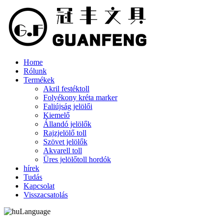
Home
Rólunk
Termékek
Akril festéktoll
Folyékony kréta marker
Faliújság jelölői
Kiemelő
Állandó jelölők
Rajzjelölő toll
Szövet jelölők
Akvarell toll
Üres jelölőtoll hordók
hírek
Tudás
Kapcsolat
Visszacsatolás
Language