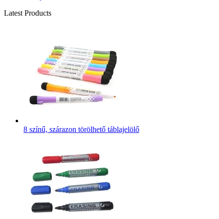
Latest Products
8 színű, szárazon törölhető táblajelölő