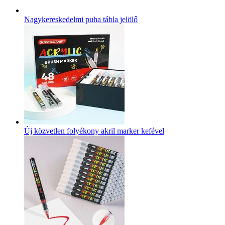
Nagykereskedelmi puha tábla jelölő
Új közvetlen folyékony akril marker kefével