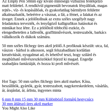
Az Empty Pen 50mm egy kiváló minőségű vízbázisú festékjelző
matt felülettel. A rendkívül pigmentált bevonatok fényállóak, magas
rejtés-, víz- és kopásállóak, és gyakorlatilag bármilyen felületre
alkalmazhatók, beleértve a vásznat, a fát, a fémet, a falakat és az
üveget. Ennek a jelölőtollnak az extra széles szegélyét nagy
feladatokra tervezték, és lenyűgöző kalligrafikus hatásokat és
mintákat hoz létre. Ez a jelölőtoll többcélú eszköz, és
elengedhetetlen a falfestők, graffitiművészek, testreszabók, barkács
vállalkozók és diákok számára.
50 mm széles filchegy üres akril jelölő.A profiknak készült: utca, fal,
vászon - bárhol is alkosson, segít felszabadítani korlátlan
kreativitását, nyugalmat ad, és lehetővé teszi, hogy szilárd és
megbízható művészeszközökkel fejezd ki magad. Engedje
szabadjára fantáziáját, és hozza ki profi művészét.
Hot Tags: 50 mm széles filchegy üres akril marker, Kína,
beszállítók, gyártók, gyár, testreszabott, nagykereskedelem, vásárlás,
ár, árajánlat, ár, árlista, ingyenes minta
6 mm 8 mm 15 mm 30 mm Különböző formájú hegycsúcs
30 mm átlátszó üres akril marker
You Might Also Like