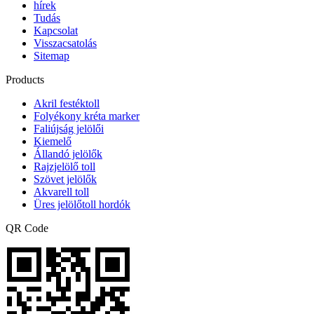
hírek
Tudás
Kapcsolat
Visszacsatolás
Sitemap
Products
Akril festéktoll
Folyékony kréta marker
Faliújság jelölői
Kiemelő
Állandó jelölők
Rajzjelölő toll
Szövet jelölők
Akvarell toll
Üres jelölőtoll hordók
QR Code