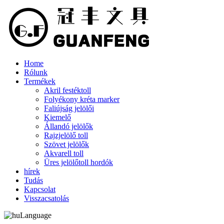
Home
Rólunk
Termékek
Akril festéktoll
Folyékony kréta marker
Faliújság jelölői
Kiemelő
Állandó jelölők
Rajzjelölő toll
Szövet jelölők
Akvarell toll
Üres jelölőtoll hordók
hírek
Tudás
Kapcsolat
Visszacsatolás
Language