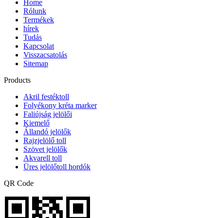
Home
Rólunk
Termékek
hírek
Tudás
Kapcsolat
Visszacsatolás
Sitemap
Products
Akril festéktoll
Folyékony kréta marker
Faliújság jelölői
Kiemelő
Állandó jelölők
Rajzjelölő toll
Szövet jelölők
Akvarell toll
Üres jelölőtoll hordók
QR Code