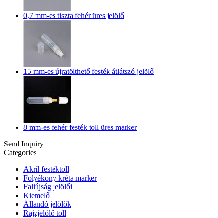
0,7 mm-es tiszta fehér üres jelölő
15 mm-es újratölthető festék átlátszó jelölő
8 mm-es fehér festék toll üres marker
Send Inquiry
Categories
Akril festéktoll
Folyékony kréta marker
Faliújság jelölői
Kiemelő
Állandó jelölők
Rajzjelölő toll