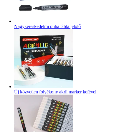
Nagykereskedelmi puha tábla jelölő
Új közvetlen folyékony akril marker kefével