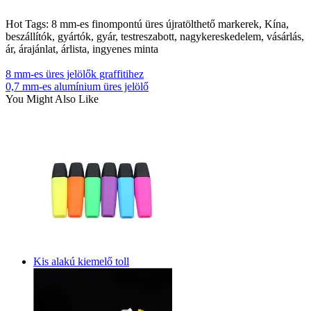
Hot Tags: 8 mm-es finompontú üres újratölthető markerek, Kína,
beszállítók, gyártók, gyár, testreszabott, nagykereskedelem, vásárlás,
ár, árajánlat, árlista, ingyenes minta
8 mm-es üres jelölők graffitihez
0,7 mm-es alumínium üres jelölő
You Might Also Like
Kis alakú kiemelő toll