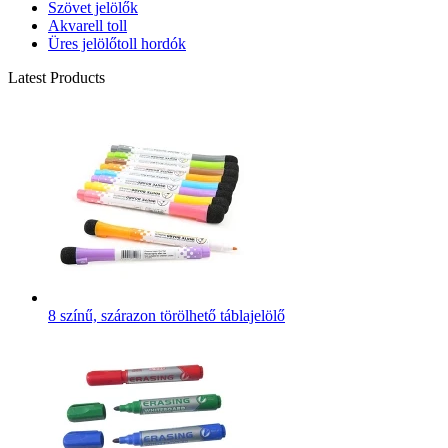
Szövet jelölők
Akvarell toll
Üres jelölőtoll hordók
Latest Products
8 színű, szárazon törölhető táblajelölő