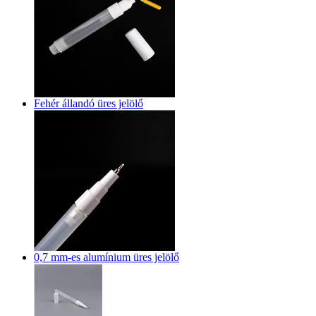
Fehér állandó üres jelölő
0,7 mm-es alumínium üres jelölő