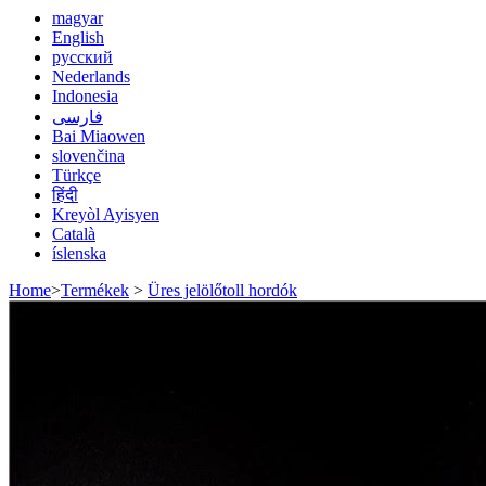
magyar
English
русский
Nederlands
Indonesia
فارسی
Bai Miaowen
slovenčina
Türkçe
हिंदी
Kreyòl Ayisyen
Català
íslenska
Home
>
Termékek
>
Üres jelölőtoll hordók