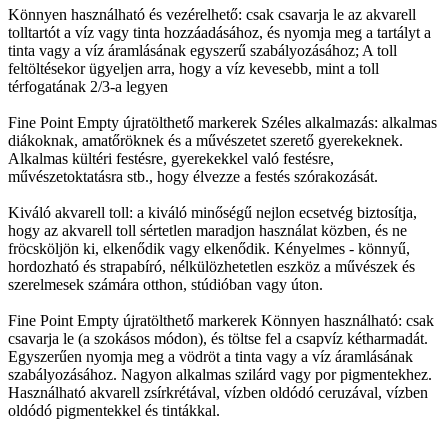
Könnyen használható és vezérelhető: csak csavarja le az akvarell
tolltartót a víz vagy tinta hozzáadásához, és nyomja meg a tartályt a
tinta vagy a víz áramlásának egyszerű szabályozásához; A toll
feltöltésekor ügyeljen arra, hogy a víz kevesebb, mint a toll
térfogatának 2/3-a legyen
Fine Point Empty újratölthető markerek Széles alkalmazás: alkalmas
diákoknak, amatőröknek és a művészetet szerető gyerekeknek.
Alkalmas kültéri festésre, gyerekekkel való festésre,
művészetoktatásra stb., hogy élvezze a festés szórakozását.
Kiváló akvarell toll: a kiváló minőségű nejlon ecsetvég biztosítja,
hogy az akvarell toll sértetlen maradjon használat közben, és ne
fröcsköljön ki, elkenődik vagy elkenődik. Kényelmes - könnyű,
hordozható és strapabíró, nélkülözhetetlen eszköz a művészek és
szerelmesek számára otthon, stúdióban vagy úton.
Fine Point Empty újratölthető markerek Könnyen használható: csak
csavarja le (a szokásos módon), és töltse fel a csapvíz kétharmadát.
Egyszerűen nyomja meg a vödröt a tinta vagy a víz áramlásának
szabályozásához. Nagyon alkalmas szilárd vagy por pigmentekhez.
Használható akvarell zsírkrétával, vízben oldódó ceruzával, vízben
oldódó pigmentekkel és tintákkal.