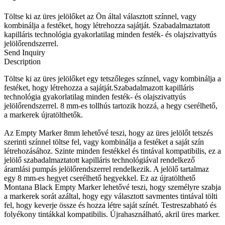
Töltse ki az üres jelölőket az Ön által választott színnel, vagy
kombinálja a festéket, hogy létrehozza sajátját. Szabadalmaztatott
kapilláris technológia gyakorlatilag minden festék- és olajszivattyús
jelölőrendszerrel.
Send Inquiry
Description
Töltse ki az üres jelölőket egy tetszőleges színnel, vagy kombinálja a
festéket, hogy létrehozza a sajátját.Szabadalmazott kapilláris
technológia gyakorlatilag minden festék- és olajszivattyús
jelölőrendszerrel. 8 mm-es tollhús tartozik hozzá, a hegy cserélhető,
a markerek újratölthetők.
Az Empty Marker 8mm lehetővé teszi, hogy az üres jelölőt tetszés
szerinti színnel töltse fel, vagy kombinálja a festéket a saját szín
létrehozásához. Szinte minden festékkel és tintával kompatibilis, ez a
jelölő szabadalmaztatott kapilláris technológiával rendelkező
áramlási pumpás jelölőrendszerrel rendelkezik. A jelölő tartalmaz
egy 8 mm-es hegyet cserélhető hegyekkel. Ez az újratölthető
Montana Black Empty Marker lehetővé teszi, hogy személyre szabja
a markerek sorát azáltal, hogy egy választott savmentes tintával tölti
fel, hogy keverje össze és hozza létre saját színét. Testreszabható és
folyékony tintákkal kompatibilis. Újrahasználható, akril üres marker.