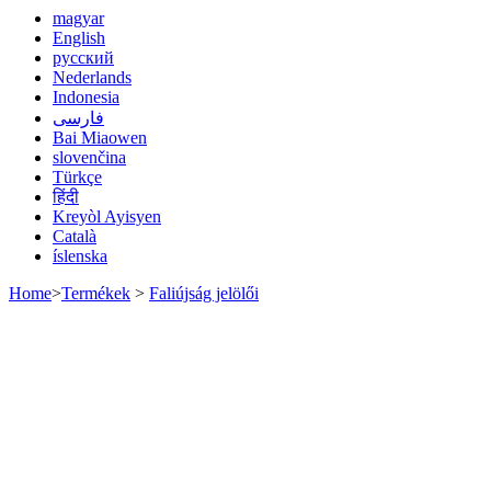
magyar
English
русский
Nederlands
Indonesia
فارسی
Bai Miaowen
slovenčina
Türkçe
हिंदी
Kreyòl Ayisyen
Català
íslenska
Home
>
Termékek
>
Faliújság jelölői