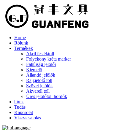
Home
Rólunk
Termékek
Akril festéktoll
Folyékony kréta marker
Faliújság jelölői
Kiemelő
Állandó jelölők
Rajzjelölő toll
Szövet jelölők
Akvarell toll
Üres jelölőtoll hordók
hírek
Tudás
Kapcsolat
Visszacsatolás
Language