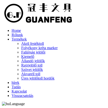
Home
Rólunk
Termékek
Akril festéktoll
Folyékony kréta marker
Faliújság jelölői
Kiemelő
Állandó jelölők
Rajzjelölő toll
Szövet jelölők
Akvarell toll
Üres jelölőtoll hordók
hírek
Tudás
Kapcsolat
Visszacsatolás
Language