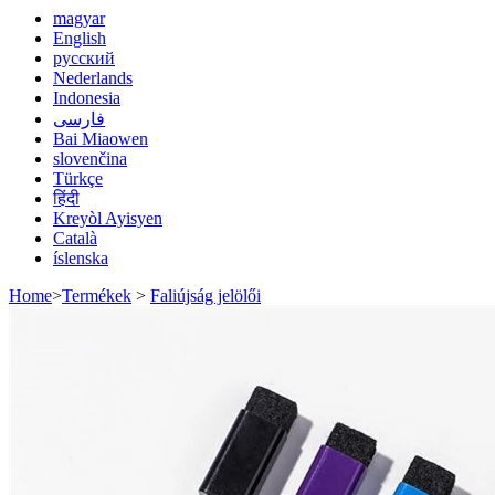
magyar
English
русский
Nederlands
Indonesia
فارسی
Bai Miaowen
slovenčina
Türkçe
हिंदी
Kreyòl Ayisyen
Català
íslenska
Home
>
Termékek
>
Faliújság jelölői