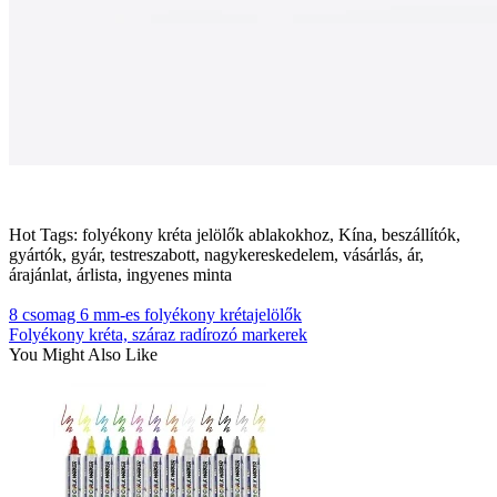
Hot Tags: folyékony kréta jelölők ablakokhoz, Kína, beszállítók,
gyártók, gyár, testreszabott, nagykereskedelem, vásárlás, ár,
árajánlat, árlista, ingyenes minta
8 csomag 6 mm-es folyékony krétajelölők
Folyékony kréta, száraz radírozó markerek
You Might Also Like