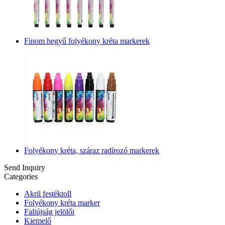
Finom hegyű folyékony kréta markerek
Folyékony kréta, száraz radírozó markerek
Send Inquiry
Categories
Akril festéktoll
Folyékony kréta marker
Faliújság jelölői
Kiemelő