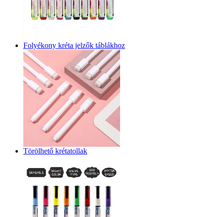
Folyékony kréta jelzők táblákhoz
Törölhető krétatollak