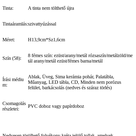
Tinta:
A tinta nem tölthető újra
Tintaáramlás:
szivattyúzással
Méret:
H13,9cm*Sz1,6cm
8 fémes szín: ezüst/arany/metál rózsaszín/metálzöld/me
Szín (58):
tál arany/metál ezüst/fémes barna/metál
Ablak, Üveg, Sima kerámia pohár, Palatábla,
Írási médiu
Műanyag, LED tábla, CD, Minden nem porózus
m:
felület, barkácsolás (nedves és száraz törlés)
Csomagolás
PVC doboz vagy papírdoboz
részletei:
Nedvesen törölhető folyékony kréta jelölő tollak, amelyek