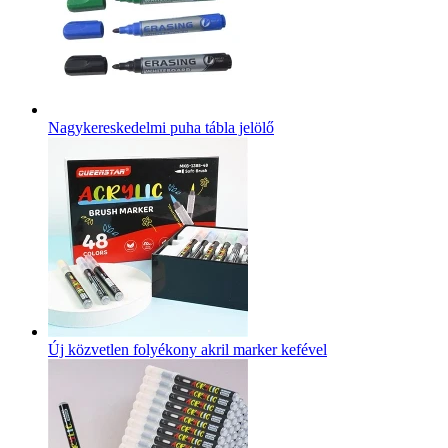
Nagykereskedelmi puha tábla jelölő
Új közvetlen folyékony akril marker kefével