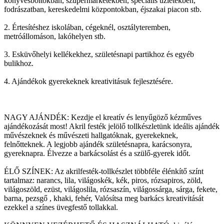
könyvesboltokban, szupermarketekben, speciális üzletekben,
fodrászatban, kereskedelmi központokban, éjszakai piacon stb.
2. Értesítéshez iskolában, cégeknél, osztályteremben,
metróállomáson, lakóhelyen stb.
3. Esküvőhelyi kellékekhez, születésnapi partikhoz és egyéb
bulikhoz.
4. Ajándékok gyerekeknek kreativitásuk fejlesztésére.
NAGY AJÁNDÉK: Kezdje el kreatív és lenyűgöző kézműves
ajándékozását most! Akril festék jelölő tollkészletünk ideális ajándék
művészeknek és művészeti hallgatóknak, gyerekeknek,
felnőtteknek. A legjobb ajándék születésnapra, karácsonyra,
gyereknapra. Élvezze a barkácsolást és a szülő-gyerek időt.
ÉLŐ SZÍNEK: Az akrilfesték-tollkészlet többféle élénkítő színt
tartalmaz: narancs, lila, világoskék, kék, piros, rózsapiros, zöld,
világoszöld, ezüst, világoslila, rózsaszín, világossárga, sárga, fekete,
barna, pezsgő , khaki, fehér, Valósítsa meg barkács kreativitását
ezekkel a színes üvegfestő tollakkal.