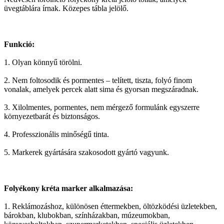
üvegtáblára írnak. Közepes tábla jelölő.
Funkció:
1. Olyan könnyű törölni.
2. Nem foltosodik és pormentes – telített, tiszta, folyó finom
vonalak, amelyek percek alatt sima és gyorsan megszáradnak.
3. Xilolmentes, pormentes, nem mérgező formulánk egyszerre
környezetbarát és biztonságos.
4. Professzionális minőségű tinta.
5. Markerek gyártására szakosodott gyártó vagyunk.
Folyékony kréta marker alkalmazása:
1. Reklámozáshoz, különösen éttermekben, öltözködési üzletekben,
bárokban, klubokban, színházakban, múzeumokban,