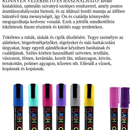
KÖNNYEN VEZÉRHETŐ ÉS HASZNÁLHATÓ: kiváló
kialakítású, optimális szivattyú-szelepes rendszerrel, amely pontos
áramlásszabályozást biztosít, és az átlátszó hordó mutatja az időben
hátralévő tinta mennyiségét, így Ön és családja könnyedén
megrajzolhatja kedvenc vonalát. Ezek a jelölők mindkettőhöz
tökéletesek finom részletek és kitöltés nagy területeken.
Tökéletes a ruhák, táskák és cipők díszítésére. Tegye személyre az
alátéteket, bögrefestékjelzőket, tégelyeket és más barkácsolási
tárgyakat, hogy egyedi ajándékokat készítsen barátainak és
családjának. Széles körben használható szöveten, textílián,
vászonon, fémen, kerámián, kezelt fán, műanyagon, kövön,
terrakottán, polimer agyagon, kőzeten stb. Ellenáll a víznek,
kopásnak és kopásnak.