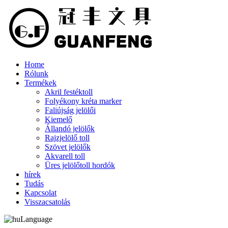
Home
Rólunk
Termékek
Akril festéktoll
Folyékony kréta marker
Faliújság jelölői
Kiemelő
Állandó jelölők
Rajzjelölő toll
Szövet jelölők
Akvarell toll
Üres jelölőtoll hordók
hírek
Tudás
Kapcsolat
Visszacsatolás
Language