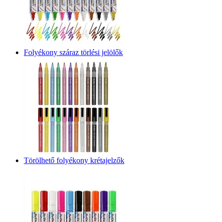
Folyékony száraz törlési jelölők
Törölhető folyékony krétajelzők