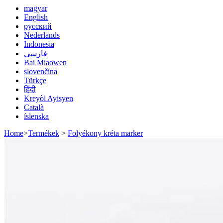
magyar
English
русский
Nederlands
Indonesia
فارسی
Bai Miaowen
slovenčina
Türkçe
हिंदी
Kreyòl Ayisyen
Català
íslenska
Home
>
Termékek
>
Folyékony kréta marker