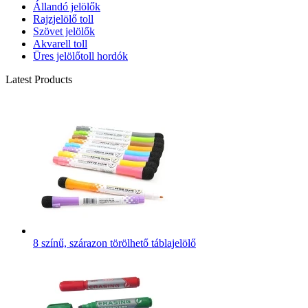
Állandó jelölők
Rajzjelölő toll
Szövet jelölők
Akvarell toll
Üres jelölőtoll hordók
Latest Products
8 színű, szárazon törölhető táblajelölő