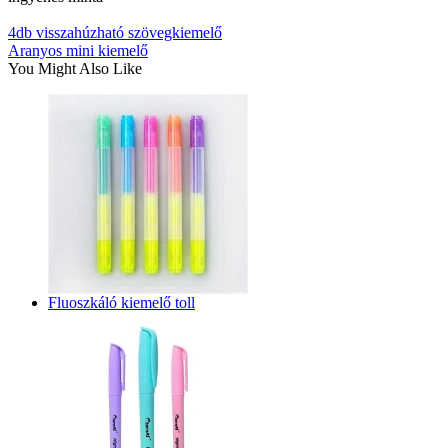
4db visszahúzható szövegkiemelő
Aranyos mini kiemelő
You Might Also Like
Fluoszkáló kiemelő toll