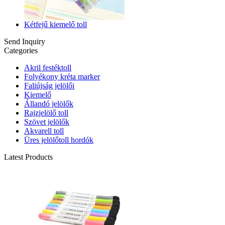
Kétfejű kiemelő toll
Send Inquiry
Categories
Akril festéktoll
Folyékony kréta marker
Faliújság jelölői
Kiemelő
Állandó jelölők
Rajzjelölő toll
Szövet jelölők
Akvarell toll
Üres jelölőtoll hordók
Latest Products