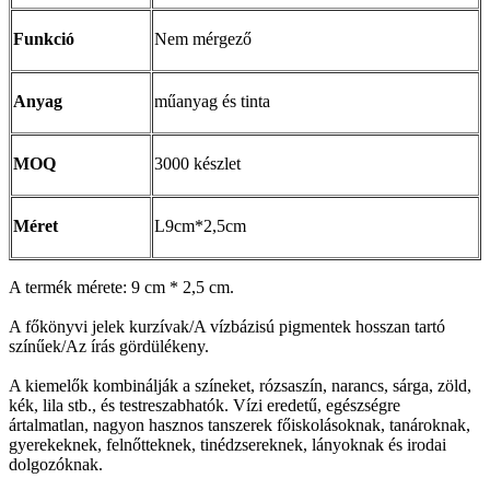
Funkció
Nem mérgező
Anyag
műanyag és tinta
MOQ
3000 készlet
Méret
L9cm*2,5cm
A termék mérete: 9 cm * 2,5 cm.
A főkönyvi jelek kurzívak/A vízbázisú pigmentek hosszan tartó
színűek/Az írás gördülékeny.
A kiemelők kombinálják a színeket, rózsaszín, narancs, sárga, zöld,
kék, lila stb., és testreszabhatók. Vízi eredetű, egészségre
ártalmatlan, nagyon hasznos tanszerek főiskolásoknak, tanároknak,
gyerekeknek, felnőtteknek, tinédzsereknek, lányoknak és irodai
dolgozóknak.