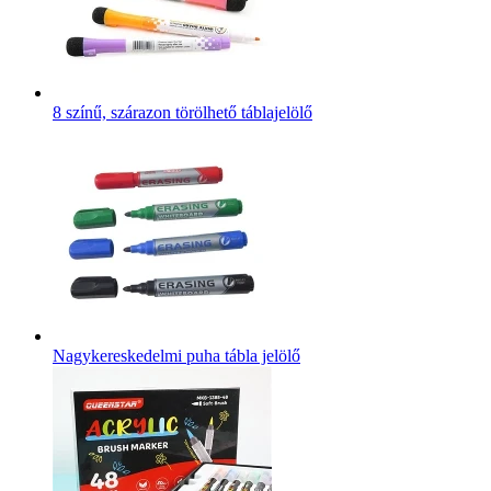
8 színű, szárazon törölhető táblajelölő
Nagykereskedelmi puha tábla jelölő