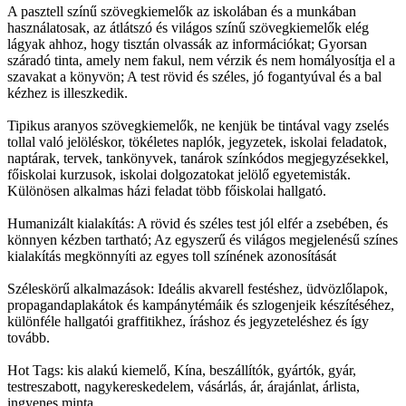
A pasztell színű szövegkiemelők az iskolában és a munkában
használatosak, az átlátszó és világos színű szövegkiemelők elég
lágyak ahhoz, hogy tisztán olvassák az információkat; Gyorsan
száradó tinta, amely nem fakul, nem vérzik és nem homályosítja el a
szavakat a könyvön; A test rövid és széles, jó fogantyúval és a bal
kézhez is illeszkedik.
Tipikus aranyos szövegkiemelők, ne kenjük be tintával vagy zselés
tollal való jelöléskor, tökéletes naplók, jegyzetek, iskolai feladatok,
naptárak, tervek, tankönyvek, tanárok színkódos megjegyzésekkel,
főiskolai kurzusok, iskolai dolgozatokat jelölő egyetemisták.
Különösen alkalmas házi feladat több főiskolai hallgató.
Humanizált kialakítás: A rövid és széles test jól elfér a zsebében, és
könnyen kézben tartható; Az egyszerű és világos megjelenésű színes
kialakítás megkönnyíti az egyes toll színének azonosítását
Széleskörű alkalmazások: Ideális akvarell festéshez, üdvözlőlapok,
propagandaplakátok és kampánytémáik és szlogenjeik készítéséhez,
különféle hallgatói graffitikhez, íráshoz és jegyzeteléshez és így
tovább.
Hot Tags: kis alakú kiemelő, Kína, beszállítók, gyártók, gyár,
testreszabott, nagykereskedelem, vásárlás, ár, árajánlat, árlista,
ingyenes minta