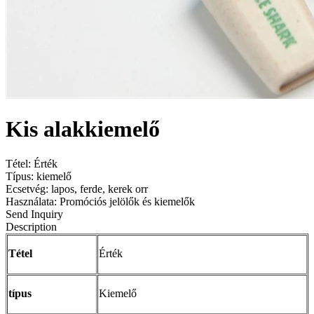
Kis alakkiemelő
Tétel: Érték
Típus: kiemelő
Ecsetvég: lapos, ferde, kerek orr
Használata: Promóciós jelölők és kiemelők
Send Inquiry
Description
Tétel
Érték
típus
Kiemelő