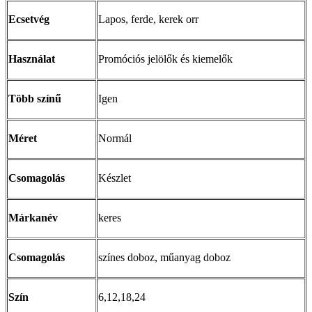
Ecsetvég
Lapos, ferde, kerek orr
Használat
Promóciós jelölők és kiemelők
Több színű
Igen
Méret
Normál
Csomagolás
Készlet
Márkanév
keres
Csomagolás
színes doboz, műanyag doboz
Szín
6,12,18,24