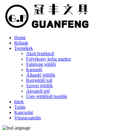
Home
Rólunk
Termékek
Akril festéktoll
Folyékony kréta marker
Faliújság jelölői
Kiemelő
Állandó jelölők
Rajzjelölő toll
Szövet jelölők
Akvarell toll
Üres jelölőtoll hordók
hírek
Tudás
Kapcsolat
Visszacsatolás
Language