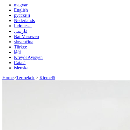
magyar
English
русский
Nederlands
Indonesia
فارسی
Bai Miaowen
slovenčina
Türkçe
हिंदी
Kreyòl Ayisyen
Català
íslenska
Home
>
Termékek
>
Kiemelő