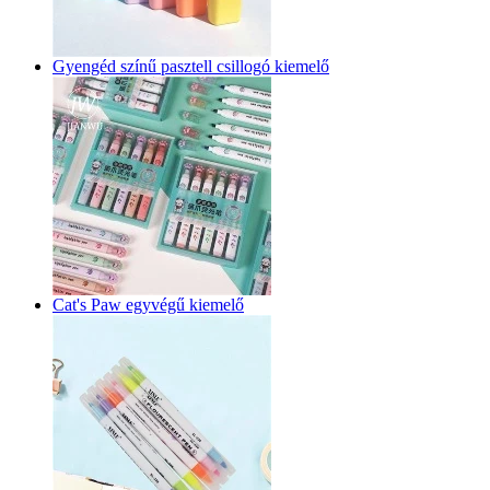
Gyengéd színű pasztell csillogó kiemelő
Cat's Paw egyvégű kiemelő