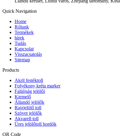
Liandu kerület, Lishui város, Zhejiang tartomány, Kína
Quick Navigation
Home
Rólunk
Termékek
hírek
Tudás
Kapcsolat
Visszacsatolás
Sitemap
Products
Akril festéktoll
Folyékony kréta marker
Faliújság jelölői
Kiemelő
Állandó jelölők
Rajzjelölő toll
Szövet jelölők
Akvarell toll
Üres jelölőtoll hordók
QR Code