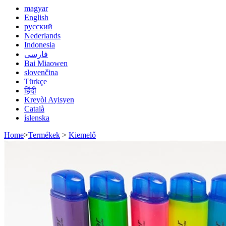
magyar
English
русский
Nederlands
Indonesia
فارسی
Bai Miaowen
slovenčina
Türkçe
हिंदी
Kreyòl Ayisyen
Català
íslenska
Home
>
Termékek
>
Kiemelő