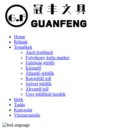
Home
Rólunk
Termékek
Akril festéktoll
Folyékony kréta marker
Faliújság jelölői
Kiemelő
Állandó jelölők
Rajzjelölő toll
Szövet jelölők
Akvarell toll
Üres jelölőtoll hordók
hírek
Tudás
Kapcsolat
Visszacsatolás
Language