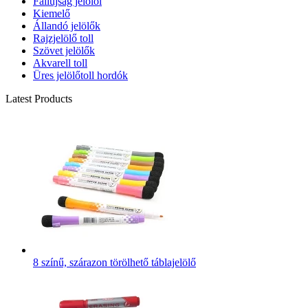
Faliújság jelölői
Kiemelő
Állandó jelölők
Rajzjelölő toll
Szövet jelölők
Akvarell toll
Üres jelölőtoll hordók
Latest Products
8 színű, szárazon törölhető táblajelölő