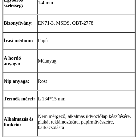
1-4 mm
szélesség:
Bizonyítvány:
EN71-3, MSDS, QBT-2778
Írási médium:
Papír
A hordó
Műanyag
anyaga:
Nip anyaga:
Rost
Termék méret:
L 134*15 mm
Nem mérgező, alkalmas üdvözlőlap készítésére,
Alkalmazás és
plakát reklámozására, papírművészetre,
funkció:
barkácsolásra