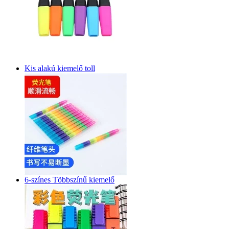
Kis alakú kiemelő toll
6-színes Többszínű kiemelő