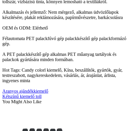
tollszár, vízbázisú tinta, könnyen lemosható a textíliákról.
Alkalmazás és jellemző: Nem mérgező, alkalmas üdvözlőlapok
készítésére, plakát reklámozására, papírművészetre, barkácsolásra
OEM és ODM: Elérhető
Félautomata PET palackfúvó gép palackkészítő gép palackformázó
gép.
A PET palackkészítő gép alkalmas PET műanyag tartályok és
palackok gyártására minden formában.
Hot Tags: Candy colorl kiemelő, Kína, beszállítók, gyártók, gyár,
testreszabott, nagykereskedelem, vásárlás, ár, árajánlat, árlista,
ingyenes minta
Aranyos ajándékkiemelő
Kétszínű kiemelő toll
You Might Also Like