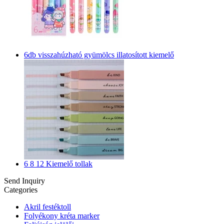
6db visszahúzható gyümölcs illatosított kiemelő
6 8 12 Kiemelő tollak
Send Inquiry
Categories
Akril festéktoll
Folyékony kréta marker