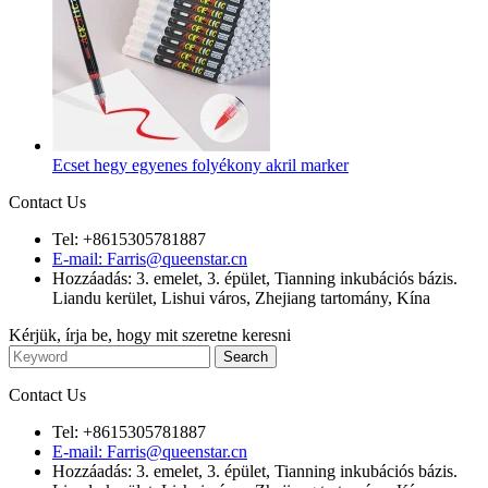
Ecset hegy egyenes folyékony akril marker
Contact Us
Tel: +8615305781887
E-mail: Farris@queenstar.cn
Hozzáadás: 3. emelet, 3. épület, Tianning inkubációs bázis.
Liandu kerület, Lishui város, Zhejiang tartomány, Kína
Kérjük, írja be, hogy mit szeretne keresni
Contact Us
Tel: +8615305781887
E-mail: Farris@queenstar.cn
Hozzáadás: 3. emelet, 3. épület, Tianning inkubációs bázis.