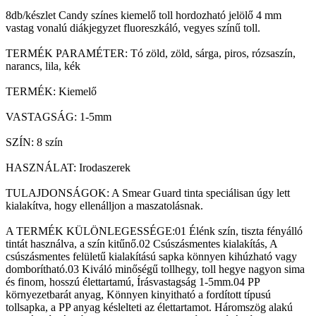
8db/készlet Candy színes kiemelő toll hordozható jelölő 4 mm
vastag vonalú diákjegyzet fluoreszkáló, vegyes színű toll.
TERMÉK PARAMÉTER: Tó zöld, zöld, sárga, piros, rózsaszín,
narancs, lila, kék
TERMÉK: Kiemelő
VASTAGSÁG: 1-5mm
SZÍN: 8 szín
HASZNÁLAT: Irodaszerek
TULAJDONSÁGOK: A Smear Guard tinta speciálisan úgy lett
kialakítva, hogy ellenálljon a maszatolásnak.
A TERMÉK KÜLÖNLEGESSÉGE:01 Élénk szín, tiszta fényálló
tintát használva, a szín kitűnő.02 Csúszásmentes kialakítás, A
csúszásmentes felületű kialakítású sapka könnyen kihúzható vagy
domborítható.03 Kiváló minőségű tollhegy, toll hegye nagyon sima
és finom, hosszú élettartamú, Írásvastagság 1-5mm.04 PP
környezetbarát anyag, Könnyen kinyitható a fordított típusú
tollsapka, a PP anyag késlelteti az élettartamot. Háromszög alakú