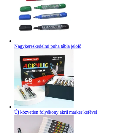
Nagykereskedelmi puha tábla jelölő
Új közvetlen folyékony akril marker kefével