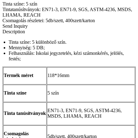
Tinta színe: 5 szín
Tintatanúsítványok: EN71-3, EN71-9, SGS, ASTM-4236, MSDS,
LHAMA, REACH
Csomagolás részletei: 5db/szett, 400szett/karton
Send Inquiry
Description
Tinta színe: 5 különböző szín.
Mennyiség: 5 DB;
Felhasználás: Iskolai jegyzetelés, kézi számonkérés, jelölés,
festés;
Termék méret
118*16mm
Tinta színe
5 szín
EN71-3, EN71-9, SGS, ASTM-4236,
Tinta tanúsítványok
MSDS, LHAMA, REACH
Csomagolás
5db/szett, 400szett/karton