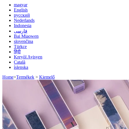
magyar
English
русский
Nederlands
Indonesia
فارسی
Bai Miaowen
slovenčina
Türkçe
हिंदी
Kreyòl Ayisyen
Català
íslenska
Home
>
Termékek
>
Kiemelő