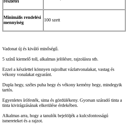
részletei
Minimális rendelési
100 szett
mennyiség
Vadonat új és kiváló minőségű.
5 színű kiemelő toll, alkalmas jelölésre, rajzolásra stb.
Ezzel a készlettel könnyen rajzolhat vázlatvonalakat, vastag és
vékony vonalakat egyaránt.
Dupla hegy, széles puha hegy és vékony kemény hegy, mindegyik
tartós.
Egyenletes írófesték, sima és gördülékeny. Gyorsan száradó tinta a
tinta kivirágzásának elkerülése érdekében.
Alkalmas arra, hogy a tanulók bejelöljék a kulcsfontosságú
ismereteket és a rajzot.