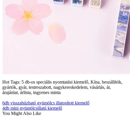
Hot Tags: 5 db-os speciális nyomtatási kiemelő, Kína, beszállítók,
gyártók, gyár, testreszabott, nagykereskedelem, vásárlás, ár,
árajánlat, árlista, ingyenes minta
6db visszahúzható gyümölcs illatosított kiemelő
4db mini gyümölcsillatú kiemelő
You Might Also Like