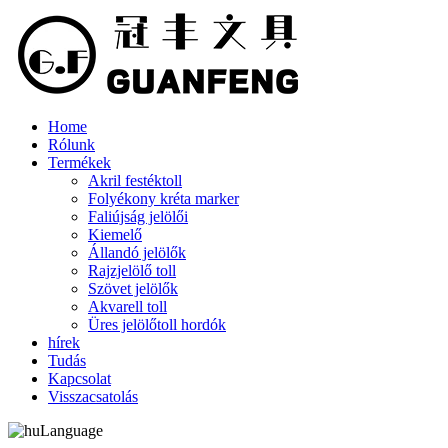
Home
Rólunk
Termékek
Akril festéktoll
Folyékony kréta marker
Faliújság jelölői
Kiemelő
Állandó jelölők
Rajzjelölő toll
Szövet jelölők
Akvarell toll
Üres jelölőtoll hordók
hírek
Tudás
Kapcsolat
Visszacsatolás
Language