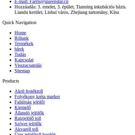
E-mail: Farris@queenstar.cn
Hozzáadás: 3. emelet, 3. épület, Tianning inkubációs bázis.
Liandu kerület, Lishui város, Zhejiang tartomány, Kína
Quick Navigation
Home
Rólunk
Termékek
hírek
Tudás
Kapcsolat
Visszacsatolás
Sitemap
Products
Akril festéktoll
Folyékony kréta marker
Faliújság jelölői
Kiemelő
Állandó jelölők
Rajzjelölő toll
Szövet jelölők
Akvarell toll
Üres jelölőtoll hordók