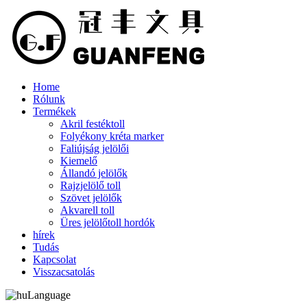
Home
Rólunk
Termékek
Akril festéktoll
Folyékony kréta marker
Faliújság jelölői
Kiemelő
Állandó jelölők
Rajzjelölő toll
Szövet jelölők
Akvarell toll
Üres jelölőtoll hordók
hírek
Tudás
Kapcsolat
Visszacsatolás
Language