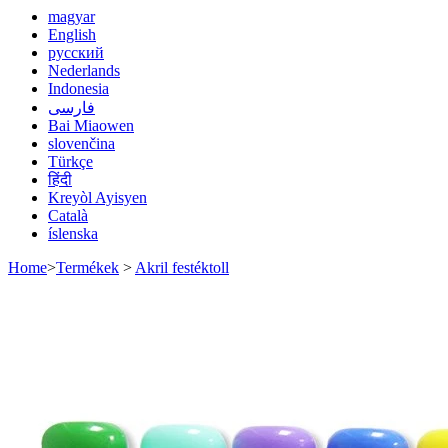
magyar
English
русский
Nederlands
Indonesia
فارسی
Bai Miaowen
slovenčina
Türkçe
हिंदी
Kreyòl Ayisyen
Català
íslenska
Home
>
Termékek
>
Akril festéktoll