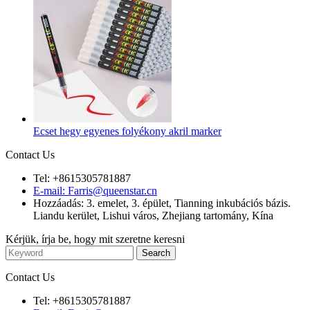
Ecset hegy egyenes folyékony akril marker
Contact Us
Tel: +8615305781887
E-mail: Farris@queenstar.cn
Hozzáadás: 3. emelet, 3. épület, Tianning inkubációs bázis.
Liandu kerület, Lishui város, Zhejiang tartomány, Kína
Kérjük, írja be, hogy mit szeretne keresni
Contact Us
Tel: +8615305781887