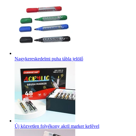
Nagykereskedelmi puha tábla jelölő
Új közvetlen folyékony akril marker kefével