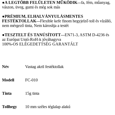
●
A LEGTÖBB FELÜLETEN MŰKÖDIK
---fa, fém, műanyag,
vászon, üveg, gumi és még sok más
●
PRÉMIUM, ELHALVÁNYULÁSMENTES
FESTÉKTOLLAK
---Flexible kefe finom hegyjelző toll és vízálló,
nem mérgező tinta, Nem károsítja a testét
●
TESZTELT ÉS TANÚSÍTOTT
---EN71-3, ASTM D-4236 és
az Európai Unió-RoH-k jóváhagyva
100%-OS ELÉGEDETTSÉG GARANTÁLT
Név
Vastag akril festéktollak
Modell
FC-010
Tinta
15g tinta
Tollhegy
10 mm széles téglalap alakú