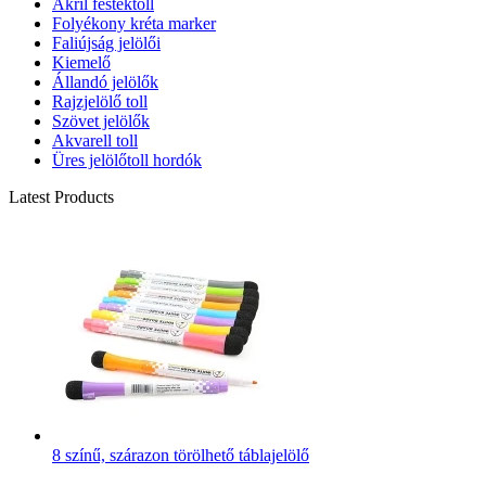
Akril festéktoll
Folyékony kréta marker
Faliújság jelölői
Kiemelő
Állandó jelölők
Rajzjelölő toll
Szövet jelölők
Akvarell toll
Üres jelölőtoll hordók
Latest Products
8 színű, szárazon törölhető táblajelölő