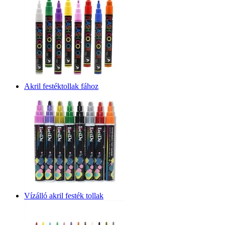
Akril festéktollak fához
Vízálló akril festék tollak