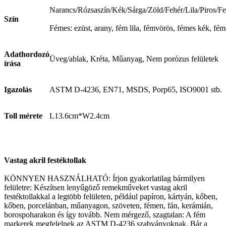
Narancs/Rózsaszín/Kék/Sárga/Zöld/Fehér/Lila/Piros/F
Szín
Fémes: ezüst, arany, fém lila, fémvörös, fémes kék, fém
Adathordozó
Üveg/ablak, Kréta, Műanyag, Nem porózus felületek
írása
Igazolás
ASTM D-4236, EN71, MSDS, Porp65, ISO9001 stb.
Toll mérete
L13.6cm*W2.4cm
Vastag akril festéktollak
KÖNNYEN HASZNÁLHATÓ: Írjon gyakorlatilag bármilyen
felületre: Készítsen lenyűgöző remekműveket vastag akril
festéktollakkal a legtöbb felületen, például papíron, kártyán, kőben,
kőben, porcelánban, műanyagon, szöveten, fémen, fán, kerámián,
borospoharakon és így tovább. Nem mérgező, szagtalan: A fém
markerek megfelelnek az ASTM D-4236 szabványoknak. Bár a