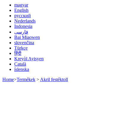
magyar
English
русский
Nederlands
Indonesia
فارسی
Bai Miaowen
slovenčina
Türkçe
हिंदी
Kreyòl Ayisyen
Català
íslenska
Home
>
Termékek
>
Akril festéktoll