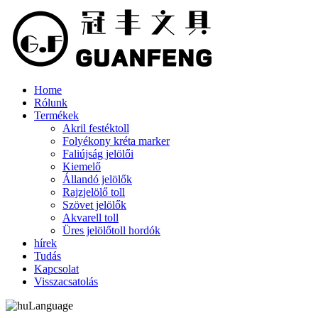
Home
Rólunk
Termékek
Akril festéktoll
Folyékony kréta marker
Faliújság jelölői
Kiemelő
Állandó jelölők
Rajzjelölő toll
Szövet jelölők
Akvarell toll
Üres jelölőtoll hordók
hírek
Tudás
Kapcsolat
Visszacsatolás
Language