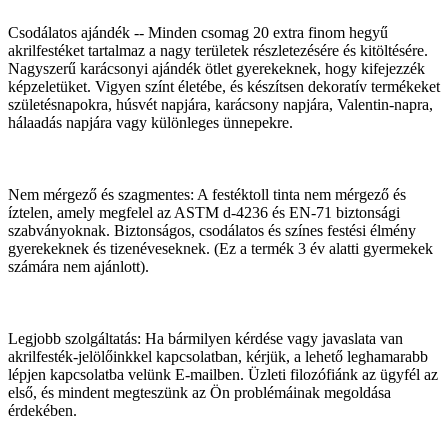
Csodálatos ajándék -- Minden csomag 20 extra finom hegyű
akrilfestéket tartalmaz a nagy területek részletezésére és kitöltésére.
Nagyszerű karácsonyi ajándék ötlet gyerekeknek, hogy kifejezzék
képzeletüket. Vigyen színt életébe, és készítsen dekoratív termékeket
születésnapokra, húsvét napjára, karácsony napjára, Valentin-napra,
hálaadás napjára vagy különleges ünnepekre.
Nem mérgező és szagmentes: A festéktoll tinta nem mérgező és
íztelen, amely megfelel az ASTM d-4236 és EN-71 biztonsági
szabványoknak. Biztonságos, csodálatos és színes festési élmény
gyerekeknek és tizenéveseknek. (Ez a termék 3 év alatti gyermekek
számára nem ajánlott).
Legjobb szolgáltatás: Ha bármilyen kérdése vagy javaslata van
akrilfesték-jelölőinkkel kapcsolatban, kérjük, a lehető leghamarabb
lépjen kapcsolatba velünk E-mailben. Üzleti filozófiánk az ügyfél az
első, és mindent megteszünk az Ön problémáinak megoldása
érdekében.