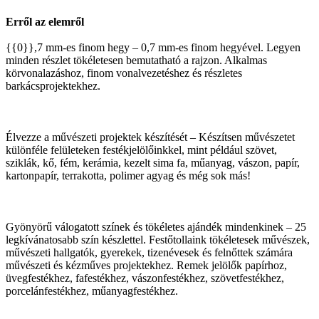
Erről az elemről
{{0}},7 mm-es finom hegy – 0,7 mm-es finom hegyével. Legyen
minden részlet tökéletesen bemutatható a rajzon. Alkalmas
körvonalazáshoz, finom vonalvezetéshez és részletes
barkácsprojektekhez.
Élvezze a művészeti projektek készítését – Készítsen művészetet
különféle felületeken festékjelölőinkkel, mint például szövet,
sziklák, kő, fém, kerámia, kezelt sima fa, műanyag, vászon, papír,
kartonpapír, terrakotta, polimer agyag és még sok más!
Gyönyörű válogatott színek és tökéletes ajándék mindenkinek – 25
legkívánatosabb szín készlettel. Festőtollaink tökéletesek művészek,
művészeti hallgatók, gyerekek, tizenévesek és felnőttek számára
művészeti és kézműves projektekhez. Remek jelölők papírhoz,
üvegfestékhez, fafestékhez, vászonfestékhez, szövetfestékhez,
porcelánfestékhez, műanyagfestékhez.