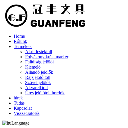
Home
Rólunk
Termékek
Akril festéktoll
Folyékony kréta marker
Faliújság jelölői
Kiemelő
Állandó jelölők
Rajzjelölő toll
Szövet jelölők
Akvarell toll
Üres jelölőtoll hordók
hírek
Tudás
Kapcsolat
Visszacsatolás
Language