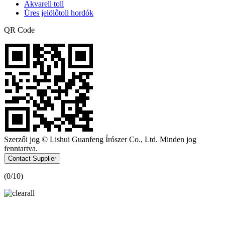
Akvarell toll
Üres jelölőtoll hordók
QR Code
Szerzői jog © Lishui Guanfeng Írószer Co., Ltd. Minden jog
fenntartva.
Contact Supplier
(
0
/10)