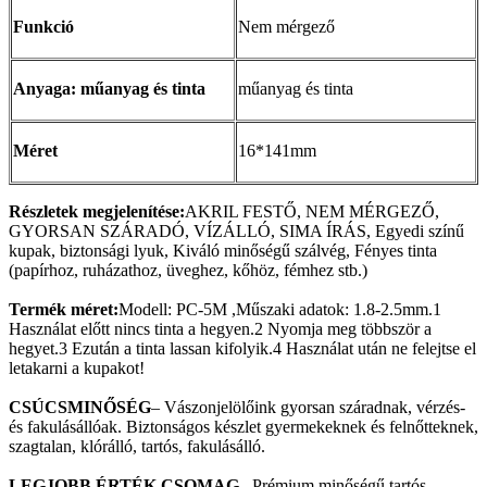
Funkció
Nem mérgező
Anyaga: műanyag és tinta
műanyag és tinta
Méret
16*141mm
Részletek megjelenítése:
AKRIL FESTŐ, NEM MÉRGEZŐ,
GYORSAN SZÁRADÓ, VÍZÁLLÓ, SIMA ÍRÁS, Egyedi színű
kupak, biztonsági lyuk, Kiváló minőségű szálvég, Fényes tinta
(papírhoz, ruházathoz, üveghez, kőhöz, fémhez stb.)
Termék méret:
Modell: PC-5M ,Műszaki adatok: 1.8-2.5mm.1
Használat előtt nincs tinta a hegyen.2 Nyomja meg többször a
hegyet.3 Ezután a tinta lassan kifolyik.4 Használat után ne felejtse el
letakarni a kupakot!
CSÚCSMINŐSÉG
– Vászonjelölőink gyorsan száradnak, vérzés-
és fakulásállóak. Biztonságos készlet gyermekeknek és felnőtteknek,
szagtalan, klórálló, tartós, fakulásálló.
LEGJOBB ÉRTÉK CSOMAG
– Prémium minőségű tartós