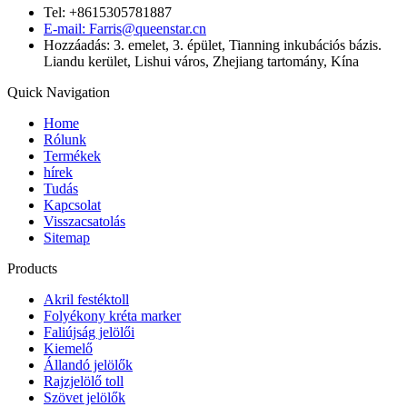
Tel: +8615305781887
E-mail: Farris@queenstar.cn
Hozzáadás: 3. emelet, 3. épület, Tianning inkubációs bázis.
Liandu kerület, Lishui város, Zhejiang tartomány, Kína
Quick Navigation
Home
Rólunk
Termékek
hírek
Tudás
Kapcsolat
Visszacsatolás
Sitemap
Products
Akril festéktoll
Folyékony kréta marker
Faliújság jelölői
Kiemelő
Állandó jelölők
Rajzjelölő toll
Szövet jelölők