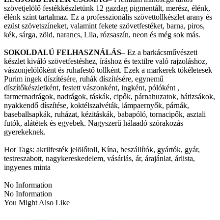
szövetjelölő festékkészletünk 12 gazdag pigmentált, merész, élénk,
élénk színt tartalmaz. Ez a professzionális szövettollkészlet arany és
ezüst szövetszíneket, valamint fekete szövetfestéket, barna, piros,
kék, sárga, zöld, narancs, Lila, rózsaszín, neon és még sok más.
SOKOLDALÚ FELHASZNÁLÁS
– Ez a barkácsművészeti
készlet kiváló szövetfestéshez, íráshoz és textilre való rajzoláshoz,
vászonjelölőként és ruhafestő tollként. Ezek a markerek tökéletesek
Purim ingek díszítésére, ruhák díszítésére, egynemű
díszítőkészletként, festett vászonként, ingként, pólóként ,
farmernadrágok, nadrágok, táskák, cipők, párnahuzatok, hátizsákok,
nyakkendő díszítése, koktélszalvéták, lámpaernyők, párnák,
baseballsapkák, ruházat, kézitáskák, babapóló, tornacipők, asztali
futók, alátétek és egyebek. Nagyszerű hálaadó szórakozás
gyerekeknek.
Hot Tags: akrilfesték jelölőtoll, Kína, beszállítók, gyártók, gyár,
testreszabott, nagykereskedelem, vásárlás, ár, árajánlat, árlista,
ingyenes minta
No Information
No Information
You Might Also Like