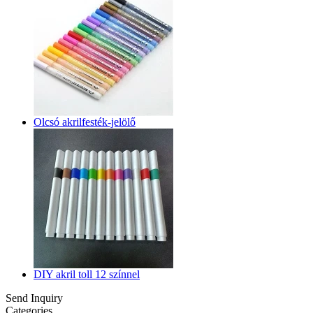
Olcsó akrilfesték-jelölő
DIY akril toll 12 színnel
Send Inquiry
Categories