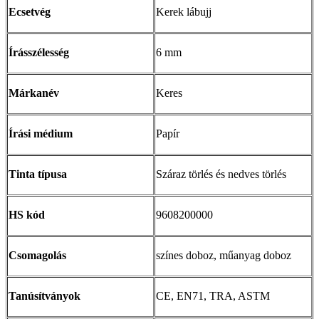
Ecsetvég
Kerek lábujj
Írásszélesség
6 mm
Márkanév
Keres
Írási médium
Papír
Tinta típusa
Száraz törlés és nedves törlés
HS kód
9608200000
Csomagolás
színes doboz, műanyag doboz
Tanúsítványok
CE, EN71, TRA, ASTM