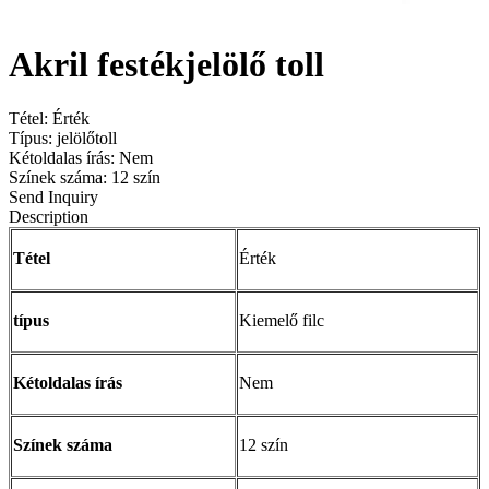
Akril festékjelölő toll
Tétel: Érték
Típus: jelölőtoll
Kétoldalas írás: Nem
Színek száma: 12 szín
Send Inquiry
Description
Tétel
Érték
típus
Kiemelő filc
Kétoldalas írás
Nem
Színek száma
12 szín