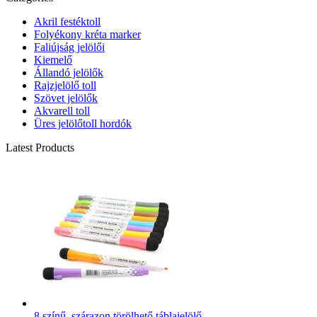
Akril festéktoll
Folyékony kréta marker
Faliújság jelölői
Kiemelő
Állandó jelölők
Rajzjelölő toll
Szövet jelölők
Akvarell toll
Üres jelölőtoll hordók
Latest Products
8 színű, szárazon törölhető táblajelölő