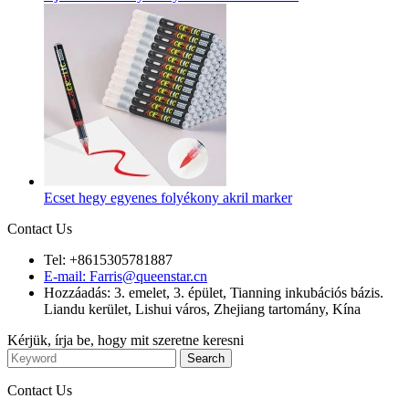
Ecset hegy egyenes folyékony akril marker
Contact Us
Tel: +8615305781887
E-mail: Farris@queenstar.cn
Hozzáadás: 3. emelet, 3. épület, Tianning inkubációs bázis.
Liandu kerület, Lishui város, Zhejiang tartomány, Kína
Kérjük, írja be, hogy mit szeretne keresni
Contact Us