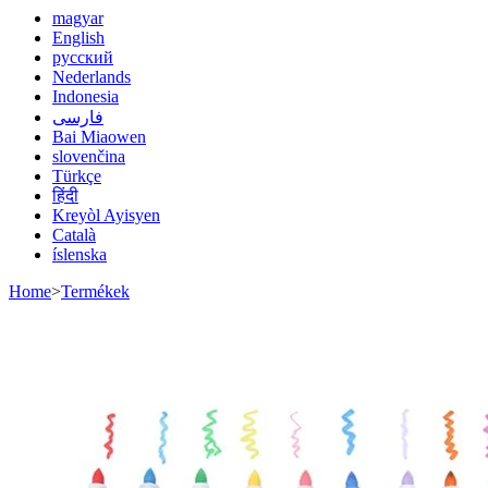
magyar
English
русский
Nederlands
Indonesia
فارسی
Bai Miaowen
slovenčina
Türkçe
हिंदी
Kreyòl Ayisyen
Català
íslenska
Home
>
Termékek