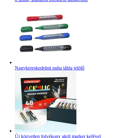
Nagykereskedelmi puha tábla jelölő
Új közvetlen folyékony akril marker kefével