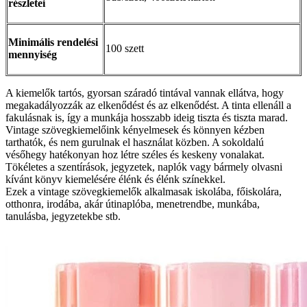
részletei
Minimális rendelési
100 szett
mennyiség
A kiemelők tartós, gyorsan száradó tintával vannak ellátva, hogy
megakadályozzák az elkenődést és az elkenődést. A tinta ellenáll a
fakulásnak is, így a munkája hosszabb ideig tiszta és tiszta marad.
Vintage szövegkiemelőink kényelmesek és könnyen kézben
tarthatók, és nem gurulnak el használat közben. A sokoldalú
vésőhegy hatékonyan hoz létre széles és keskeny vonalakat.
Tökéletes a szentírások, jegyzetek, naplók vagy bármely olvasni
kívánt könyv kiemelésére élénk és élénk színekkel.
Ezek a vintage szövegkiemelők alkalmasak iskolába, főiskolára,
otthonra, irodába, akár útinaplóba, menetrendbe, munkába,
tanulásba, jegyzetekbe stb.