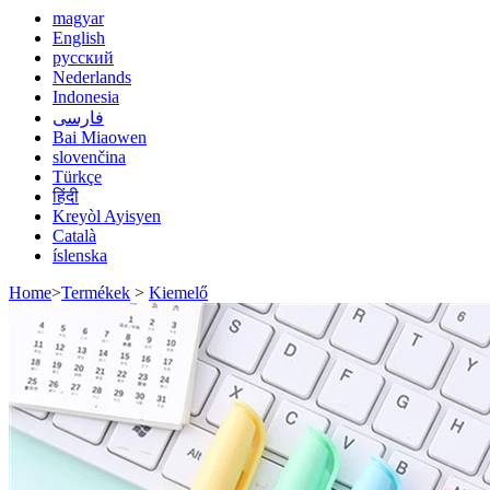
magyar
English
русский
Nederlands
Indonesia
فارسی
Bai Miaowen
slovenčina
Türkçe
हिंदी
Kreyòl Ayisyen
Català
íslenska
Home
>
Termékek
>
Kiemelő