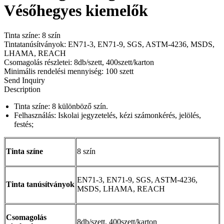
Vésőhegyes kiemelők
Tinta színe: 8 szín
Tintatanúsítványok: EN71-3, EN71-9, SGS, ASTM-4236, MSDS,
LHAMA, REACH
Csomagolás részletei: 8db/szett, 400szett/karton
Minimális rendelési mennyiség: 100 szett
Send Inquiry
Description
Tinta színe: 8 különböző szín.
Felhasználás: Iskolai jegyzetelés, kézi számonkérés, jelölés,
festés;
Tinta színe
8 szín
EN71-3, EN71-9, SGS, ASTM-4236,
Tinta tanúsítványok
MSDS, LHAMA, REACH
Csomagolás
8db/szett, 400szett/karton