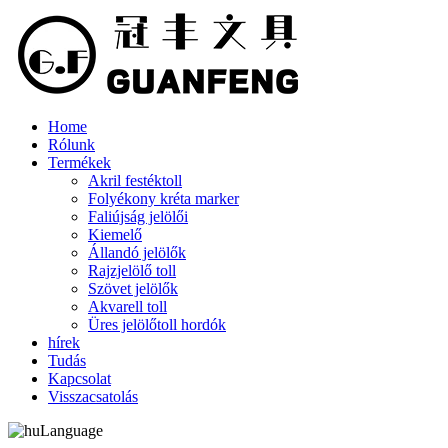
Home
Rólunk
Termékek
Akril festéktoll
Folyékony kréta marker
Faliújság jelölői
Kiemelő
Állandó jelölők
Rajzjelölő toll
Szövet jelölők
Akvarell toll
Üres jelölőtoll hordók
hírek
Tudás
Kapcsolat
Visszacsatolás
Language